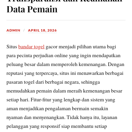
Data Pemain
ADMIN
APRIL 18, 2026
Situs
bandar togel
gacor menjadi pilihan utama bagi
para pecinta perjudian online yang ingin mendapatkan
peluang besar dalam memperoleh kemenangan. Dengan
reputasi yang terpercaya, situs ini menawarkan berbagai
pasaran togel dari berbagai negara, sehingga
memudahkan pemain dalam meraih kemenangan besar
setiap hari. Fitur-fitur yang lengkap dan sistem yang
aman menjadikan pengalaman bermain semakin
nyaman dan menyenangkan. Tidak hanya itu, layanan
pelanggan yang responsif siap membantu setiap