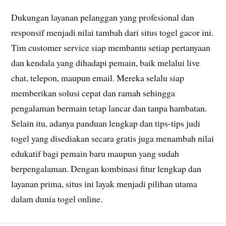
Dukungan layanan pelanggan yang profesional dan
responsif menjadi nilai tambah dari situs togel gacor ini.
Tim customer service siap membantu setiap pertanyaan
dan kendala yang dihadapi pemain, baik melalui live
chat, telepon, maupun email. Mereka selalu siap
memberikan solusi cepat dan ramah sehingga
pengalaman bermain tetap lancar dan tanpa hambatan.
Selain itu, adanya panduan lengkap dan tips-tips judi
togel yang disediakan secara gratis juga menambah nilai
edukatif bagi pemain baru maupun yang sudah
berpengalaman. Dengan kombinasi fitur lengkap dan
layanan prima, situs ini layak menjadi pilihan utama
dalam dunia togel online.