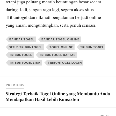
tetapi juga peluang meraih keuntungan besar secara
daring. Jadi, jangan ragu lagi, segera akses situs
Tribuntogel dan nikmati pengalaman berjudi online
yang aman, menguntungkan, serta penuh sensasi.
BANDAR TOGEL
BANDAR TOGEL ONLINE
SITUS TRIBUNTOGEL
TOGEL ONLINE
TRIBUN TOGEL
TRIBUNTOGEL
TRIBUNTOGEL DAFTAR
TRIBUNTOGEL LINK
TRIBUNTOGEL LOGIN
PREVIOUS
Strategi Terbaik Togel Online yang Membantu Anda
Mendapatkan Hasil Lebih Konsisten