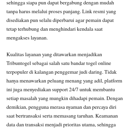
sehingga siapa pun dapat bergabung dengan mudah
tanpa harus melalui proses panjang. Link resmi yang
disediakan pun selalu diperbarui agar pemain dapat
tetap terhubung dan menghindari kendala saat
mengakses layanan.
Kualitas layanan yang ditawarkan menjadikan
Tribuntogel sebagai salah satu bandar togel online
terpopuler di kalangan penggemar judi daring. Tidak
hanya menawarkan peluang menang yang adil, platform
ini juga menyediakan support 24/7 untuk membantu
setiap masalah yang mungkin dihadapi pemain. Dengan
demikian, pengguna merasa nyaman dan percaya diri
saat bertransaksi serta memasang taruhan. Keamanan
data dan transaksi menjadi prioritas utama, sehingga