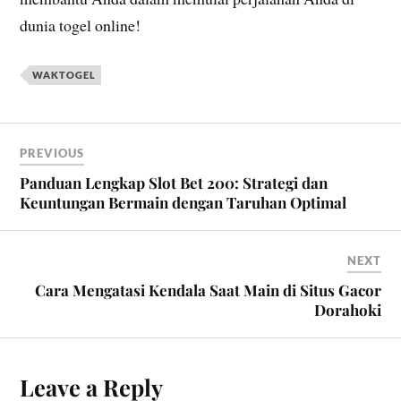
dunia togel online!
WAKTOGEL
PREVIOUS
Panduan Lengkap Slot Bet 200: Strategi dan
Keuntungan Bermain dengan Taruhan Optimal
NEXT
Cara Mengatasi Kendala Saat Main di Situs Gacor
Dorahoki
Leave a Reply