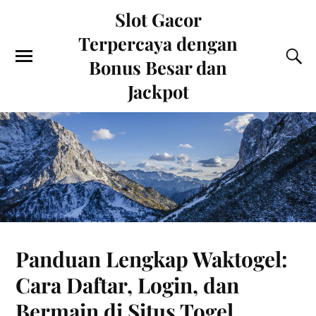
Slot Gacor
Terpercaya dengan
Bonus Besar dan
Jackpot
Panduan Lengkap Waktogel:
Cara Daftar, Login, dan
Bermain di Situs Togel