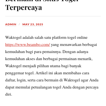
Terpercaya
ADMIN
MAY 23, 2025
Waktogel adalah salah satu platform togel online
https://www.beambo.com/
yang menawarkan berbagai
kemudahan bagi para pemainnya. Dengan adanya
kemudahan akses dan berbagai permainan menarik,
Waktogel menjadi pilihan utama bagi banyak
penggemar togel. Artikel ini akan membahas cara
daftar, login, serta cara bermain di Waktogel agar Anda
dapat memulai petualangan togel Anda dengan percaya
diri.