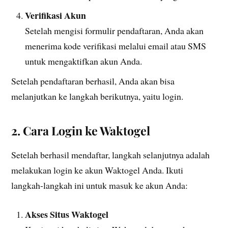
Verifikasi Akun
Setelah mengisi formulir pendaftaran, Anda akan
menerima kode verifikasi melalui email atau SMS
untuk mengaktifkan akun Anda.
Setelah pendaftaran berhasil, Anda akan bisa
melanjutkan ke langkah berikutnya, yaitu login.
2. Cara Login ke Waktogel
Setelah berhasil mendaftar, langkah selanjutnya adalah
melakukan login ke akun Waktogel Anda. Ikuti
langkah-langkah ini untuk masuk ke akun Anda:
Akses Situs Waktogel