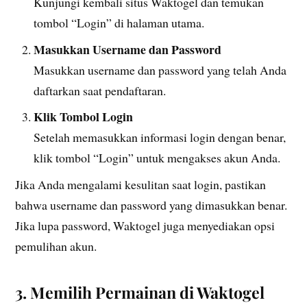
Kunjungi kembali situs Waktogel dan temukan
tombol “Login” di halaman utama.
Masukkan Username dan Password
Masukkan username dan password yang telah Anda
daftarkan saat pendaftaran.
Klik Tombol Login
Setelah memasukkan informasi login dengan benar,
klik tombol “Login” untuk mengakses akun Anda.
Jika Anda mengalami kesulitan saat login, pastikan
bahwa username dan password yang dimasukkan benar.
Jika lupa password, Waktogel juga menyediakan opsi
pemulihan akun.
3. Memilih Permainan di Waktogel