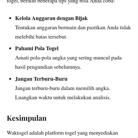
togel, berikut beberapa tips yang bisa Anda coba:
Kelola Anggaran dengan Bijak
Tentukan anggaran bermain dan pastikan Anda tidak
melebihi batas tersebut.
Pahami Pola Togel
Amati pola-pola angka yang sering muncul pada
hasil pengundian sebelumnya.
Jangan Terburu-Buru
Jangan terburu-buru dalam memilih angka.
Luangkan waktu untuk melakukan analisis.
Kesimpulan
Waktogel adalah platform togel yang menyediakan