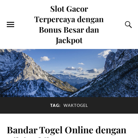
Slot Gacor
Terpercaya dengan
Bonus Besar dan
Jackpot
TAG:
WAKTOGEL
Bandar Togel Online dengan