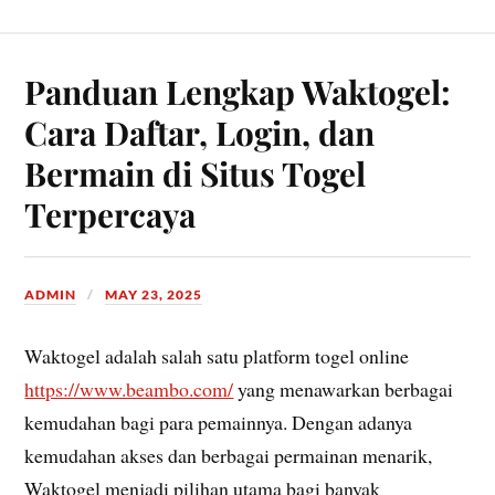
Panduan Lengkap Waktogel:
Cara Daftar, Login, dan
Bermain di Situs Togel
Terpercaya
ADMIN
MAY 23, 2025
Waktogel adalah salah satu platform togel online
https://www.beambo.com/
yang menawarkan berbagai
kemudahan bagi para pemainnya. Dengan adanya
kemudahan akses dan berbagai permainan menarik,
Waktogel menjadi pilihan utama bagi banyak