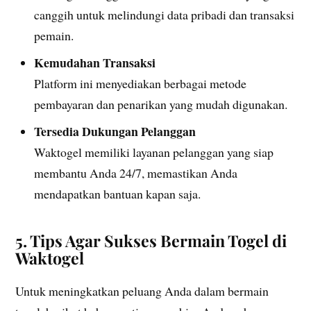
canggih untuk melindungi data pribadi dan transaksi
pemain.
Kemudahan Transaksi
Platform ini menyediakan berbagai metode
pembayaran dan penarikan yang mudah digunakan.
Tersedia Dukungan Pelanggan
Waktogel memiliki layanan pelanggan yang siap
membantu Anda 24/7, memastikan Anda
mendapatkan bantuan kapan saja.
5. Tips Agar Sukses Bermain Togel di
Waktogel
Untuk meningkatkan peluang Anda dalam bermain