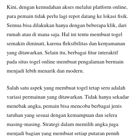
Kini, dengan kemudahan akses melalui platform online,
para pemain tidak perlu lagi repot datang ke lokasi fisik.
Semua bisa dilakukan hanya dengan beberapa klik, dari
rumah atau di mana saja. Hal ini tentu membuat togel
semakin diminati, karena fleksibilitas dan kenyamanan
yang ditawarkan. Selain itu, berbagai fitur interaktif
pada situs togel online membuat pengalaman bermain
menjadi lebih menarik dan modern.
Salah satu aspek yang membuat togel tetap seru adalah
variasi permainan yang ditawarkan. Tidak hanya sekadar
menebak angka, pemain bisa mencoba berbagai jenis
taruhan yang sesuai dengan kemampuan dan selera
masing-masing. Strategi dalam memilih angka juga
menjadi bagian yang membuat setiap putaran penuh