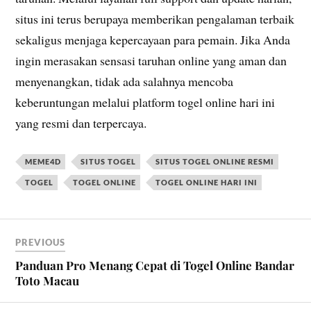
situs ini terus berupaya memberikan pengalaman terbaik
sekaligus menjaga kepercayaan para pemain. Jika Anda
ingin merasakan sensasi taruhan online yang aman dan
menyenangkan, tidak ada salahnya mencoba
keberuntungan melalui platform togel online hari ini
yang resmi dan terpercaya.
MEME4D
SITUS TOGEL
SITUS TOGEL ONLINE RESMI
TOGEL
TOGEL ONLINE
TOGEL ONLINE HARI INI
PREVIOUS
Panduan Pro Menang Cepat di Togel Online Bandar
Toto Macau