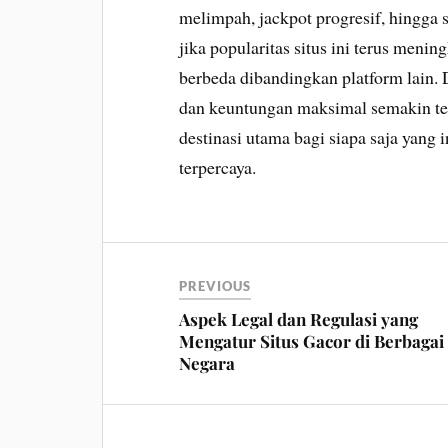
melimpah, jackpot progresif, hingga 
jika popularitas situs ini terus me
berbeda dibandingkan platform lain.
dan keuntungan maksimal semakin ter
destinasi utama bagi siapa saja yang 
terpercaya.
PREVIOUS
Aspek Legal dan Regulasi yang
Mengatur Situs Gacor di Berbagai
Negara