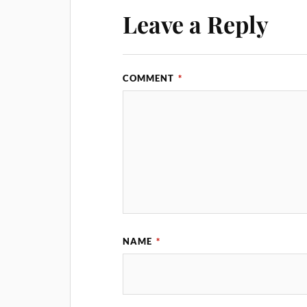
Leave a Reply
COMMENT
*
NAME
*