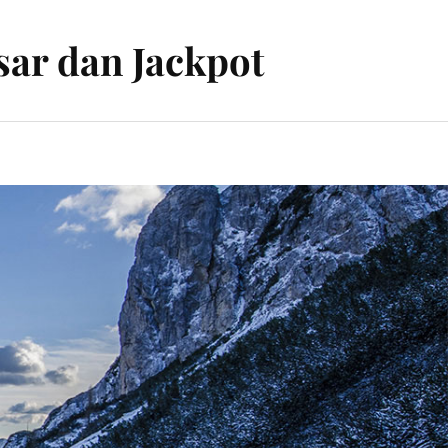
sar dan Jackpot