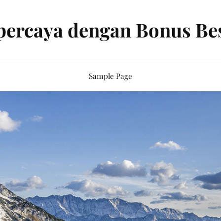
percaya dengan Bonus Be
Sample Page