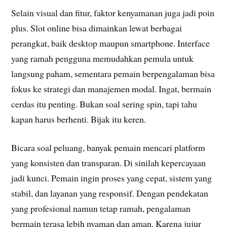
Selain visual dan fitur, faktor kenyamanan juga jadi poin
plus. Slot online bisa dimainkan lewat berbagai
perangkat, baik desktop maupun smartphone. Interface
yang ramah pengguna memudahkan pemula untuk
langsung paham, sementara pemain berpengalaman bisa
fokus ke strategi dan manajemen modal. Ingat, bermain
cerdas itu penting. Bukan soal sering spin, tapi tahu
kapan harus berhenti. Bijak itu keren.
Bicara soal peluang, banyak pemain mencari platform
yang konsisten dan transparan. Di sinilah kepercayaan
jadi kunci. Pemain ingin proses yang cepat, sistem yang
stabil, dan layanan yang responsif. Dengan pendekatan
yang profesional namun tetap ramah, pengalaman
bermain terasa lebih nyaman dan aman. Karena jujur