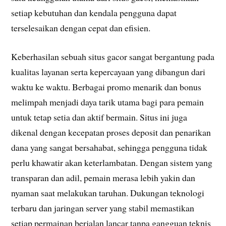
setiap kebutuhan dan kendala pengguna dapat
terselesaikan dengan cepat dan efisien.
Keberhasilan sebuah situs gacor sangat bergantung pada
kualitas layanan serta kepercayaan yang dibangun dari
waktu ke waktu. Berbagai promo menarik dan bonus
melimpah menjadi daya tarik utama bagi para pemain
untuk tetap setia dan aktif bermain. Situs ini juga
dikenal dengan kecepatan proses deposit dan penarikan
dana yang sangat bersahabat, sehingga pengguna tidak
perlu khawatir akan keterlambatan. Dengan sistem yang
transparan dan adil, pemain merasa lebih yakin dan
nyaman saat melakukan taruhan. Dukungan teknologi
terbaru dan jaringan server yang stabil memastikan
setiap permainan berjalan lancar tanpa gangguan teknis