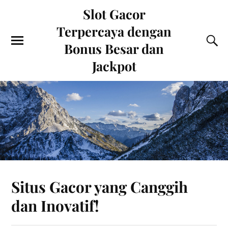
Slot Gacor
Terpercaya dengan
Bonus Besar dan
Jackpot
Situs Gacor yang Canggih
dan Inovatif!