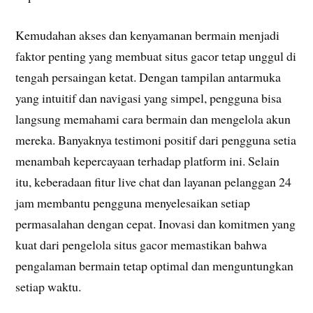
Kemudahan akses dan kenyamanan bermain menjadi
faktor penting yang membuat situs gacor tetap unggul di
tengah persaingan ketat. Dengan tampilan antarmuka
yang intuitif dan navigasi yang simpel, pengguna bisa
langsung memahami cara bermain dan mengelola akun
mereka. Banyaknya testimoni positif dari pengguna setia
menambah kepercayaan terhadap platform ini. Selain
itu, keberadaan fitur live chat dan layanan pelanggan 24
jam membantu pengguna menyelesaikan setiap
permasalahan dengan cepat. Inovasi dan komitmen yang
kuat dari pengelola situs gacor memastikan bahwa
pengalaman bermain tetap optimal dan menguntungkan
setiap waktu.