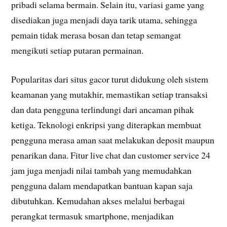
pribadi selama bermain. Selain itu, variasi game yang
disediakan juga menjadi daya tarik utama, sehingga
pemain tidak merasa bosan dan tetap semangat
mengikuti setiap putaran permainan.
Popularitas dari situs gacor turut didukung oleh sistem
keamanan yang mutakhir, memastikan setiap transaksi
dan data pengguna terlindungi dari ancaman pihak
ketiga. Teknologi enkripsi yang diterapkan membuat
pengguna merasa aman saat melakukan deposit maupun
penarikan dana. Fitur live chat dan customer service 24
jam juga menjadi nilai tambah yang memudahkan
pengguna dalam mendapatkan bantuan kapan saja
dibutuhkan. Kemudahan akses melalui berbagai
perangkat termasuk smartphone, menjadikan