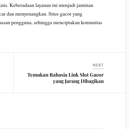
knis. Keberadaan layanan ini menjadi jaminan
car dan menyenangkan. Situs gacor yang
uasan pengguna, sehingga menciptakan komunitas
NEXT
Temukan Rahasia Link Slot Gacor
yang Jarang Dibagikan