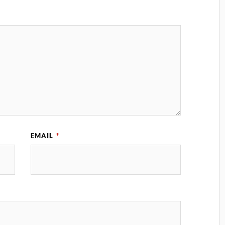
EMAIL
*