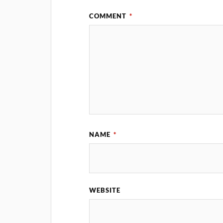
COMMENT
*
NAME
*
WEBSITE