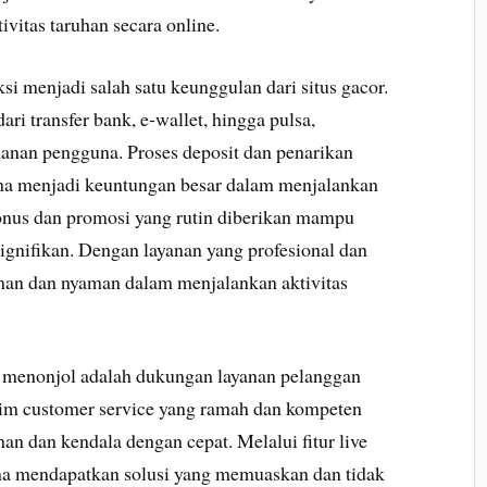
vitas taruhan secara online.
 menjadi salah satu keunggulan dari situs gacor.
i transfer bank, e-wallet, hingga pulsa,
nan pengguna. Proses deposit dan penarikan
ma menjadi keuntungan besar dalam menjalankan
 bonus dan promosi yang rutin diberikan mampu
ignifikan. Dengan layanan yang profesional dan
man dan nyaman dalam menjalankan aktivitas
r menonjol adalah dukungan layanan pelanggan
im customer service yang ramah dan kompeten
 dan kendala dengan cepat. Melalui fitur live
una mendapatkan solusi yang memuaskan dan tidak