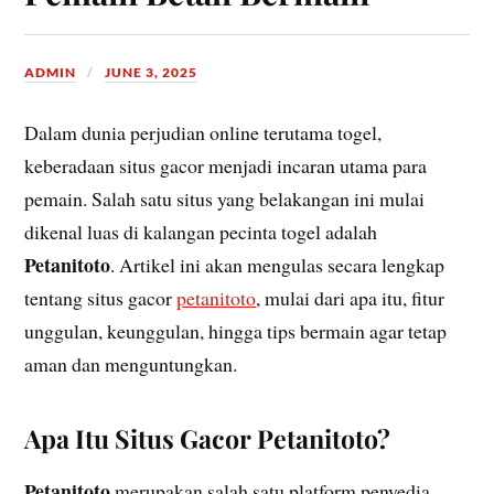
ADMIN
JUNE 3, 2025
Dalam dunia perjudian online terutama togel,
keberadaan situs gacor menjadi incaran utama para
pemain. Salah satu situs yang belakangan ini mulai
dikenal luas di kalangan pecinta togel adalah
Petanitoto
. Artikel ini akan mengulas secara lengkap
tentang situs gacor
petanitoto
, mulai dari apa itu, fitur
unggulan, keunggulan, hingga tips bermain agar tetap
aman dan menguntungkan.
Apa Itu Situs Gacor Petanitoto?
Petanitoto
merupakan salah satu platform penyedia