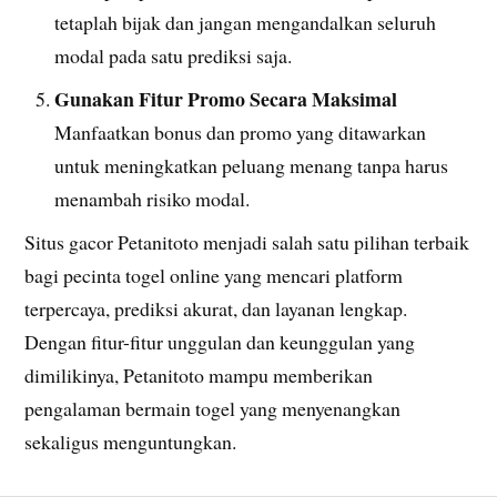
tetaplah bijak dan jangan mengandalkan seluruh
modal pada satu prediksi saja.
Gunakan Fitur Promo Secara Maksimal
Manfaatkan bonus dan promo yang ditawarkan
untuk meningkatkan peluang menang tanpa harus
menambah risiko modal.
Situs gacor Petanitoto menjadi salah satu pilihan terbaik
bagi pecinta togel online yang mencari platform
terpercaya, prediksi akurat, dan layanan lengkap.
Dengan fitur-fitur unggulan dan keunggulan yang
dimilikinya, Petanitoto mampu memberikan
pengalaman bermain togel yang menyenangkan
sekaligus menguntungkan.