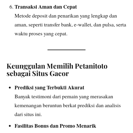
Transaksi Aman dan Cepat
Metode deposit dan penarikan yang lengkap dan
aman, seperti transfer bank, e-wallet, dan pulsa, serta
waktu proses yang cepat.
Keunggulan Memilih Petanitoto
sebagai Situs Gacor
Prediksi yang Terbukti Akurat
Banyak testimoni dari pemain yang merasakan
kemenangan beruntun berkat prediksi dan analisis
dari situs ini.
Fasilitas Bonus dan Promo Menarik