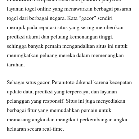
layanan togel online yang menawarkan berbagai pasaran
togel dari berbagai negara. Kata “gacor” sendiri
merujuk pada reputasi situs yang sering memberikan
prediksi akurat dan peluang kemenangan tinggi,
sehingga banyak pemain mengandalkan situs ini untuk
meningkatkan peluang mereka dalam memenangkan
taruhan.
Sebagai situs gacor, Petanitoto dikenal karena kecepatan
update data, prediksi yang terpercaya, dan layanan
pelanggan yang responsif. Situs ini juga menyediakan
berbagai fitur yang memudahkan pemain untuk
memasang angka dan mengikuti perkembangan angka
keluaran secara real-time.