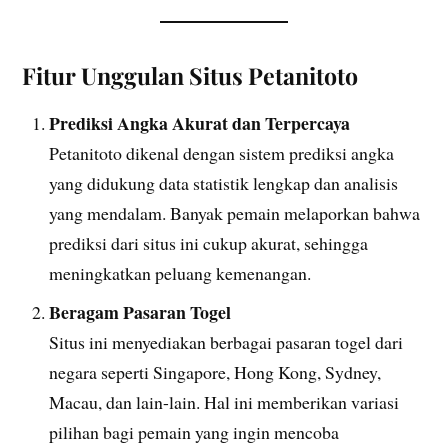
Fitur Unggulan Situs Petanitoto
Prediksi Angka Akurat dan Terpercaya
Petanitoto dikenal dengan sistem prediksi angka
yang didukung data statistik lengkap dan analisis
yang mendalam. Banyak pemain melaporkan bahwa
prediksi dari situs ini cukup akurat, sehingga
meningkatkan peluang kemenangan.
Beragam Pasaran Togel
Situs ini menyediakan berbagai pasaran togel dari
negara seperti Singapore, Hong Kong, Sydney,
Macau, dan lain-lain. Hal ini memberikan variasi
pilihan bagi pemain yang ingin mencoba