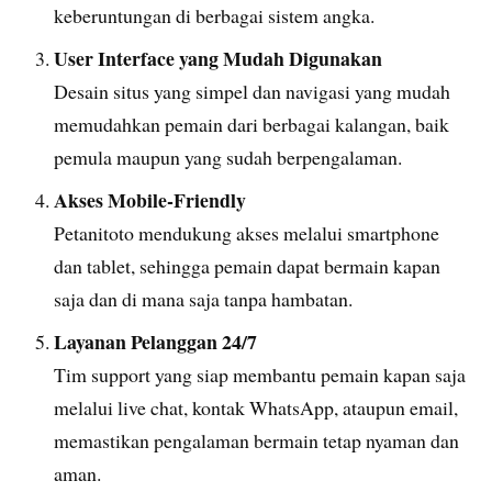
keberuntungan di berbagai sistem angka.
User Interface yang Mudah Digunakan
Desain situs yang simpel dan navigasi yang mudah
memudahkan pemain dari berbagai kalangan, baik
pemula maupun yang sudah berpengalaman.
Akses Mobile-Friendly
Petanitoto mendukung akses melalui smartphone
dan tablet, sehingga pemain dapat bermain kapan
saja dan di mana saja tanpa hambatan.
Layanan Pelanggan 24/7
Tim support yang siap membantu pemain kapan saja
melalui live chat, kontak WhatsApp, ataupun email,
memastikan pengalaman bermain tetap nyaman dan
aman.