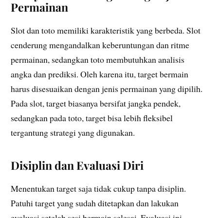
Permainan
Slot dan toto memiliki karakteristik yang berbeda. Slot
cenderung mengandalkan keberuntungan dan ritme
permainan, sedangkan toto membutuhkan analisis
angka dan prediksi. Oleh karena itu, target bermain
harus disesuaikan dengan jenis permainan yang dipilih.
Pada slot, target biasanya bersifat jangka pendek,
sedangkan pada toto, target bisa lebih fleksibel
tergantung strategi yang digunakan.
Disiplin dan Evaluasi Diri
Menentukan target saja tidak cukup tanpa disiplin.
Patuhi target yang sudah ditetapkan dan lakukan
evaluasi setelah sesi bermain selesai. Evaluasi ini