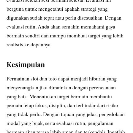
berguna untuk mengetahui apakah strategi yang
digunakan sudah tepat atau perlu disesuaikan. Dengan
evaluasi rutin, Anda akan semakin memahami gaya
bermain sendiri dan mampu membuat target yang lebih
realistis ke depannya.
Kesimpulan
Permainan slot dan toto dapat menjadi hiburan yang
menyenangkan jika dimainkan dengan perencanaan
yang baik. Menentukan target bermain membantu
pemain tetap fokus, disiplin, dan terhindar dari risiko
yang tidak perlu. Dengan tujuan yang jelas, pengelolaan
modal yang bijak, serta evaluasi rutin, pengalaman
bermain akan terasa lebih aman dan terkendali. Ingatlah