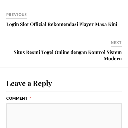
PREVIOUS
Login Slot Official Rekomendasi Player Masa Kini
NEXT
Situs Resmi Togel Online dengan Kontrol Sistem
Modern
Leave a Reply
COMMENT
*