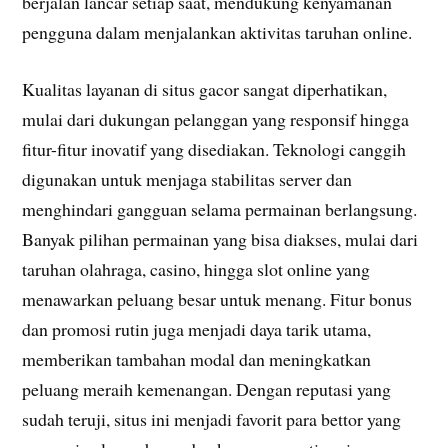
berjalan lancar setiap saat, mendukung kenyamanan
pengguna dalam menjalankan aktivitas taruhan online.
Kualitas layanan di situs gacor sangat diperhatikan,
mulai dari dukungan pelanggan yang responsif hingga
fitur-fitur inovatif yang disediakan. Teknologi canggih
digunakan untuk menjaga stabilitas server dan
menghindari gangguan selama permainan berlangsung.
Banyak pilihan permainan yang bisa diakses, mulai dari
taruhan olahraga, casino, hingga slot online yang
menawarkan peluang besar untuk menang. Fitur bonus
dan promosi rutin juga menjadi daya tarik utama,
memberikan tambahan modal dan meningkatkan
peluang meraih kemenangan. Dengan reputasi yang
sudah teruji, situs ini menjadi favorit para bettor yang