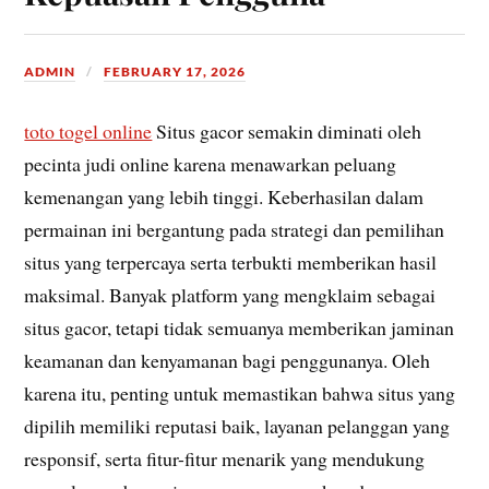
ADMIN
FEBRUARY 17, 2026
toto togel online
Situs gacor semakin diminati oleh
pecinta judi online karena menawarkan peluang
kemenangan yang lebih tinggi. Keberhasilan dalam
permainan ini bergantung pada strategi dan pemilihan
situs yang terpercaya serta terbukti memberikan hasil
maksimal. Banyak platform yang mengklaim sebagai
situs gacor, tetapi tidak semuanya memberikan jaminan
keamanan dan kenyamanan bagi penggunanya. Oleh
karena itu, penting untuk memastikan bahwa situs yang
dipilih memiliki reputasi baik, layanan pelanggan yang
responsif, serta fitur-fitur menarik yang mendukung