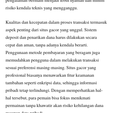
risiko kendala teknis yang mengganggu.
Kualitas dan kecepatan dalam proses transaksi termasuk
aspek penting dari situs gacor yang unggul. Sistem
deposit dan penarikan dana harus dilakukan secara
cepat dan aman, tanpa adanya kendala berarti.
Penggunaan metode pembayaran yang beragam juga
memudahkan pengguna dalam melakukan transaksi
sesuai preferensi masing-masing. Situs gacor yang
profesional biasanya menawarkan fitur keamanan
tambahan seperti enkripsi data, sehingga informasi
pribadi tetap terlindungi. Dengan memperhatikan hal-
hal tersebut, para pemain bisa fokus menikmati
permainan tanpa khawatir akan risiko kehilangan dana
maupun data pribadi.