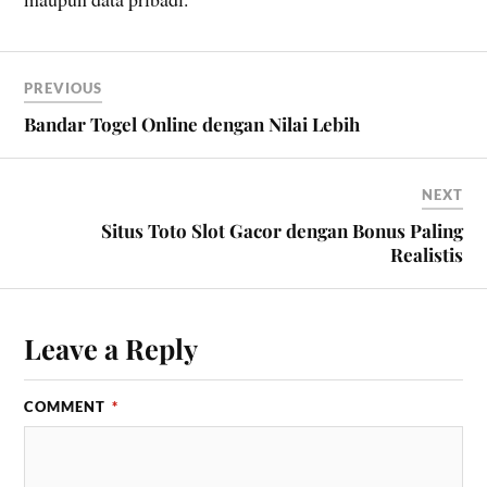
PREVIOUS
Bandar Togel Online dengan Nilai Lebih
NEXT
Situs Toto Slot Gacor dengan Bonus Paling
Realistis
Leave a Reply
COMMENT
*