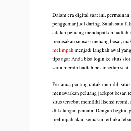
Dalam era digital saat ini, permainan
penggemar judi daring. Salah satu f
adalah peluang mendapatkan hadiah 
merasakan sensasi menang besar, m
melimpah
menjadi langkah awal yang 
tips agar Anda bisa login ke situs s
serta meraih hadiah besar setiap saat.
Pertama, penting untuk memilih situs
menawarkan peluang jackpot besar, te
situs tersebut memiliki lisensi resmi
di kalangan pemain. Dengan begitu,
melimpah akan semakin terbuka lebar