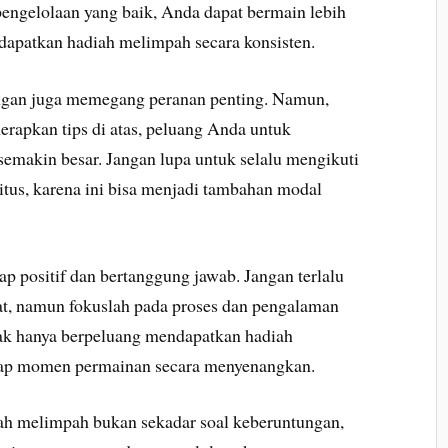
engelolaan yang baik, Anda dapat bermain lebih
apatkan hadiah melimpah secara konsisten.
tungan juga memegang peranan penting. Namun,
nerapkan tips di atas, peluang Anda untuk
makin besar. Jangan lupa untuk selalu mengikuti
itus, karena ini bisa menjadi tambahan modal
ap positif dan bertanggung jawab. Jangan terlalu
at, namun fokuslah pada proses dan pengalaman
ak hanya berpeluang mendapatkan hadiah
tiap momen permainan secara menyenangkan.
iah melimpah bukan sekadar soal keberuntungan,