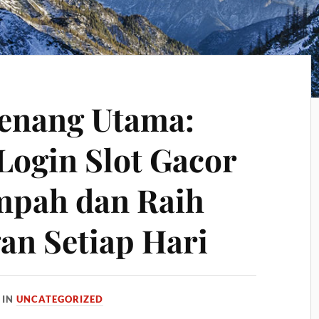
enang Utama:
ogin Slot Gacor
mpah dan Raih
an Setiap Hari
IN
UNCATEGORIZED