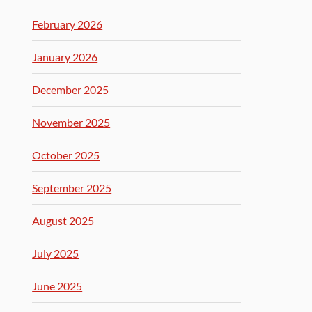
February 2026
January 2026
December 2025
November 2025
October 2025
September 2025
August 2025
July 2025
June 2025