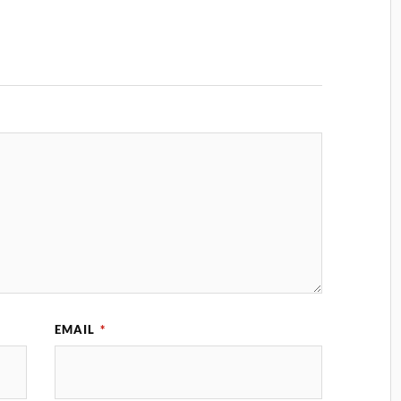
EMAIL
*