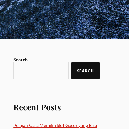
Search
SEARCH
Recent Posts
Pelajari Cara Memilih Slot Gacor yang Bisa