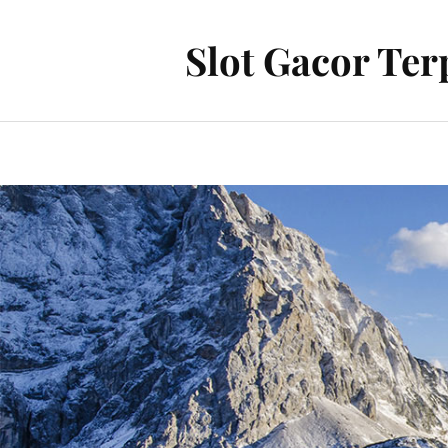
Slot Gacor Ter