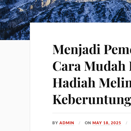
Menjadi Pem
Cara Mudah L
Hadiah Meli
Keberuntung
BY
ADMIN
ON
MAY 18, 2025