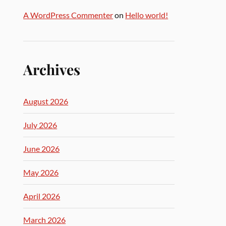
A WordPress Commenter
on
Hello world!
Archives
August 2026
July 2026
June 2026
May 2026
April 2026
March 2026