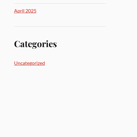
April 2025
Categories
Uncategorized