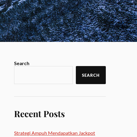
Search
SEARCH
Recent Posts
Strategi Ampuh Mendapatkan Jackpot