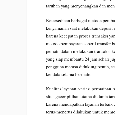
taruhan yang menyenangkan dan men
Ketersediaan berbagai metode pemb
kenyamanan saat melakukan deposit m
karena kecepatan proses transaksi yan
metode pembayaran seperti transfer 
pemain dalam melakukan transaksi kap
yang siap membantu 24 jam sehari ju
pengguna merasa didukung penuh, se
kendala selama bermain.
Kualitas layanan, variasi permainan,
situs gacor pilihan utama di dunia t
karena mendapatkan layanan terbaik 
terus-menerus dilakukan untuk mem