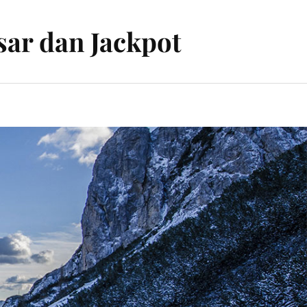
sar dan Jackpot