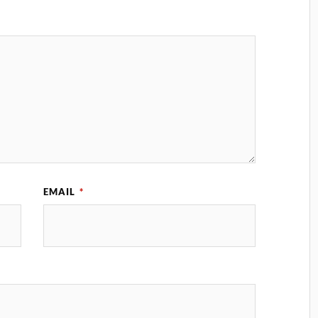
EMAIL
*