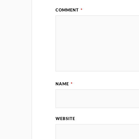
COMMENT
*
NAME
*
WEBSITE