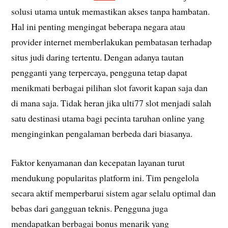
solusi utama untuk memastikan akses tanpa hambatan.
Hal ini penting mengingat beberapa negara atau
provider internet memberlakukan pembatasan terhadap
situs judi daring tertentu. Dengan adanya tautan
pengganti yang terpercaya, pengguna tetap dapat
menikmati berbagai pilihan slot favorit kapan saja dan
di mana saja. Tidak heran jika ulti77 slot menjadi salah
satu destinasi utama bagi pecinta taruhan online yang
menginginkan pengalaman berbeda dari biasanya.
Faktor kenyamanan dan kecepatan layanan turut
mendukung popularitas platform ini. Tim pengelola
secara aktif memperbarui sistem agar selalu optimal dan
bebas dari gangguan teknis. Pengguna juga
mendapatkan berbagai bonus menarik yang