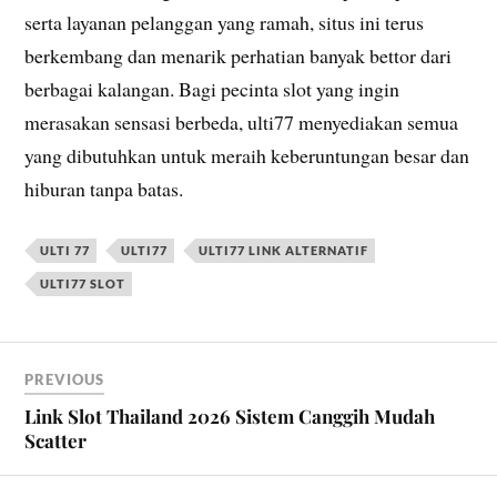
serta layanan pelanggan yang ramah, situs ini terus
berkembang dan menarik perhatian banyak bettor dari
berbagai kalangan. Bagi pecinta slot yang ingin
merasakan sensasi berbeda, ulti77 menyediakan semua
yang dibutuhkan untuk meraih keberuntungan besar dan
hiburan tanpa batas.
ULTI 77
ULTI77
ULTI77 LINK ALTERNATIF
ULTI77 SLOT
PREVIOUS
Link Slot Thailand 2026 Sistem Canggih Mudah
Scatter