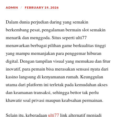
ADMIN
FEBRUARY 19, 2026
Dalam dunia perjudian daring yang semakin
berkembang pesat, pengalaman bermain slot semakin
menarik dan menggoda. Situs seperti ulti77
menawarkan berbagai pilihan game berkualitas tinggi
yang mampu memanjakan para penggemar hiburan
digital. Dengan tampilan visual yang memukau dan fitur
inovatif, para pemain bisa merasakan sensasi nyata dari
kasino langsung di kenyamanan rumah. Keunggulan
utama dari platform ini terletak pada kemudahan akses
dan keamanan transaksi, sehingga bettor tak perlu
khawatir soal privasi maupun keabsahan permainan.
Selain itu, keberadaan
ulti77
link alternatif menjadi