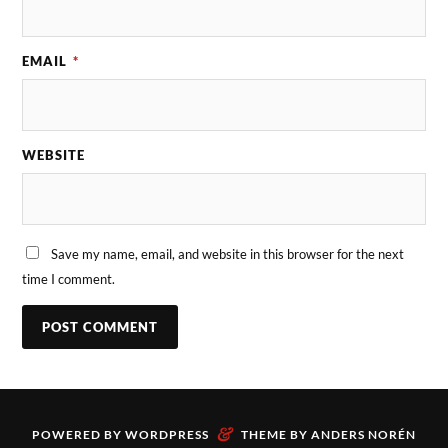
EMAIL
*
WEBSITE
Save my name, email, and website in this browser for the next
time I comment.
&
POWERED BY
WORDPRESS
THEME BY
ANDERS NORÉN