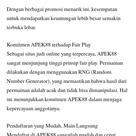
Dengan berbagai promosi menarik ini, kesempatan
untuk mendapatkan keuntungan lebih besar semakin
terbuka lebar.
Komitmen APEK88 terhadap Fair Play
Sebagai situs judi online yang terpercaya, APEK88
sangat menjunjung tinggi prinsip fair play. Permainan
dilakukan dengan menggunakan RNG (Random
Number Generator), yang memastikan bahwa hasil dari
permainan adalah acak dan tidak bisa dimanipulasi. Hal
ini menunjukkan komitmen APEK88 dalam menjaga
kepercayaan anggotanya.
Pendaftaran yang Mudah, Main Langsung
Mendaftar di APEK88 sangatlah mudah dan cepat.