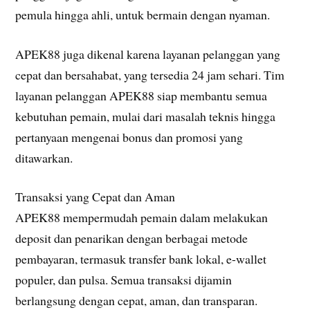
pemula hingga ahli, untuk bermain dengan nyaman.
APEK88 juga dikenal karena layanan pelanggan yang
cepat dan bersahabat, yang tersedia 24 jam sehari. Tim
layanan pelanggan APEK88 siap membantu semua
kebutuhan pemain, mulai dari masalah teknis hingga
pertanyaan mengenai bonus dan promosi yang
ditawarkan.
Transaksi yang Cepat dan Aman
APEK88 mempermudah pemain dalam melakukan
deposit dan penarikan dengan berbagai metode
pembayaran, termasuk transfer bank lokal, e-wallet
populer, dan pulsa. Semua transaksi dijamin
berlangsung dengan cepat, aman, dan transparan.