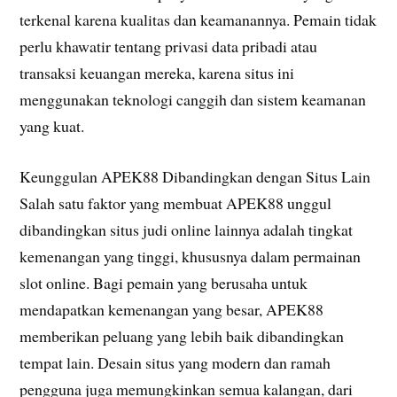
terkenal karena kualitas dan keamanannya. Pemain tidak
perlu khawatir tentang privasi data pribadi atau
transaksi keuangan mereka, karena situs ini
menggunakan teknologi canggih dan sistem keamanan
yang kuat.
Keunggulan APEK88 Dibandingkan dengan Situs Lain
Salah satu faktor yang membuat APEK88 unggul
dibandingkan situs judi online lainnya adalah tingkat
kemenangan yang tinggi, khususnya dalam permainan
slot online. Bagi pemain yang berusaha untuk
mendapatkan kemenangan yang besar, APEK88
memberikan peluang yang lebih baik dibandingkan
tempat lain. Desain situs yang modern dan ramah
pengguna juga memungkinkan semua kalangan, dari