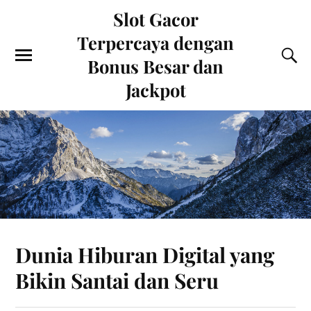
Slot Gacor
Terpercaya dengan
Bonus Besar dan
Jackpot
Dunia Hiburan Digital yang
Bikin Santai dan Seru