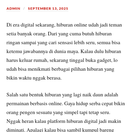
ADMIN
SEPTEMBER 13, 2025
Di era digital sekarang, hiburan online udah jadi teman
setia banyak orang. Dari yang cuma butuh hiburan
ringan sampai yang cari sensasi lebih seru, semua bisa
ketemu jawabannya di dunia maya. Kalau dulu hiburan
harus keluar rumah, sekarang tinggal buka gadget, lo
udah bisa menikmati berbagai pilihan hiburan yang
bikin waktu nggak berasa.
Salah satu bentuk hiburan yang lagi naik daun adalah
permainan berbasis online. Gaya hidup serba cepat bikin
orang pengen sesuatu yang simpel tapi tetap seru.
Nggak heran kalau platform hiburan digital jadi makin
diminati. Apalagi kalau bisa sambil kumpul bareng