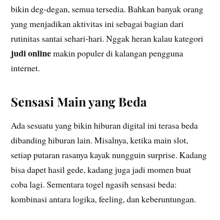
bikin deg-degan, semua tersedia. Bahkan banyak orang
yang menjadikan aktivitas ini sebagai bagian dari
rutinitas santai sehari-hari. Nggak heran kalau kategori
judi online
makin populer di kalangan pengguna
internet.
Sensasi Main yang Beda
Ada sesuatu yang bikin hiburan digital ini terasa beda
dibanding hiburan lain. Misalnya, ketika main slot,
setiap putaran rasanya kayak nungguin surprise. Kadang
bisa dapet hasil gede, kadang juga jadi momen buat
coba lagi. Sementara togel ngasih sensasi beda:
kombinasi antara logika, feeling, dan keberuntungan.