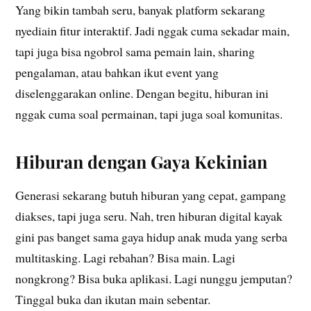
Yang bikin tambah seru, banyak platform sekarang
nyediain fitur interaktif. Jadi nggak cuma sekadar main,
tapi juga bisa ngobrol sama pemain lain, sharing
pengalaman, atau bahkan ikut event yang
diselenggarakan online. Dengan begitu, hiburan ini
nggak cuma soal permainan, tapi juga soal komunitas.
Hiburan dengan Gaya Kekinian
Generasi sekarang butuh hiburan yang cepat, gampang
diakses, tapi juga seru. Nah, tren hiburan digital kayak
gini pas banget sama gaya hidup anak muda yang serba
multitasking. Lagi rebahan? Bisa main. Lagi
nongkrong? Bisa buka aplikasi. Lagi nunggu jemputan?
Tinggal buka dan ikutan main sebentar.