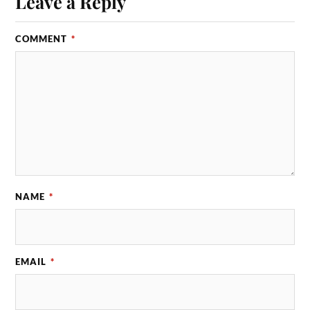
Leave a Reply
COMMENT
*
NAME
*
EMAIL
*