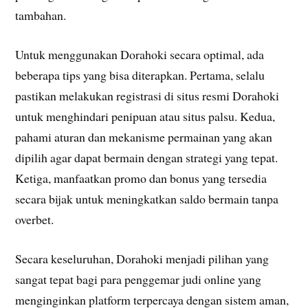
tambahan.
Untuk menggunakan Dorahoki secara optimal, ada
beberapa tips yang bisa diterapkan. Pertama, selalu
pastikan melakukan registrasi di situs resmi Dorahoki
untuk menghindari penipuan atau situs palsu. Kedua,
pahami aturan dan mekanisme permainan yang akan
dipilih agar dapat bermain dengan strategi yang tepat.
Ketiga, manfaatkan promo dan bonus yang tersedia
secara bijak untuk meningkatkan saldo bermain tanpa
overbet.
Secara keseluruhan, Dorahoki menjadi pilihan yang
sangat tepat bagi para penggemar judi online yang
menginginkan platform terpercaya dengan sistem aman,