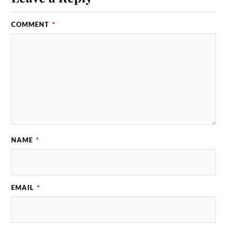
COMMENT
*
NAME
*
EMAIL
*