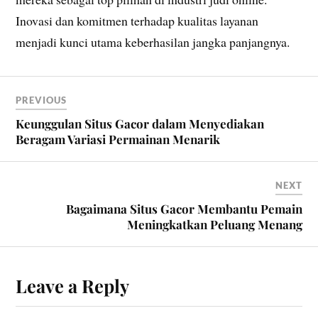
Inovasi dan komitmen terhadap kualitas layanan
menjadi kunci utama keberhasilan jangka panjangnya.
PREVIOUS
Keunggulan Situs Gacor dalam Menyediakan
Beragam Variasi Permainan Menarik
NEXT
Bagaimana Situs Gacor Membantu Pemain
Meningkatkan Peluang Menang
Leave a Reply