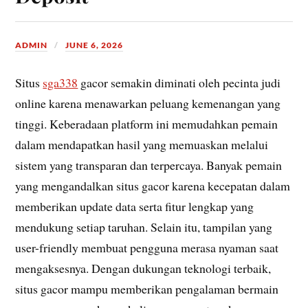
ADMIN
JUNE 6, 2026
Situs
sga338
gacor semakin diminati oleh pecinta judi
online karena menawarkan peluang kemenangan yang
tinggi. Keberadaan platform ini memudahkan pemain
dalam mendapatkan hasil yang memuaskan melalui
sistem yang transparan dan terpercaya. Banyak pemain
yang mengandalkan situs gacor karena kecepatan dalam
memberikan update data serta fitur lengkap yang
mendukung setiap taruhan. Selain itu, tampilan yang
user-friendly membuat pengguna merasa nyaman saat
mengaksesnya. Dengan dukungan teknologi terbaik,
situs gacor mampu memberikan pengalaman bermain