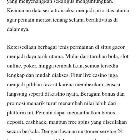
yang menyenangkan sekaligus menguntungkan.
Keamanan data serta transaksi menjadi prioritas utama
agar pemain merasa tenang selama beraktivitas di
dalamnya.
Ketersediaan berbagai jenis permainan di situs gacor
menjadi daya tarik utama. Mulai dari taruhan bola, slot
online, poker, hingga tembak ikan, semua tersedia
lengkap dan mudah diakses. Fitur live casino juga
menjadi pilihan favorit karena memberikan sensasi
langsung seperti di kasino nyata. Beragam bonus dan
promosi menarik turut menambah nilai lebih dari
platform ini. Pemain dapat memanfaatkan bonus
deposit, cashback, maupun free spins yang disediakan
secara berkala. Dengan layanan customer service 24