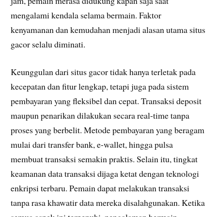
jam, pemain merasa didukung kapan saja saat
mengalami kendala selama bermain. Faktor
kenyamanan dan kemudahan menjadi alasan utama situs
gacor selalu diminati.
Keunggulan dari situs gacor tidak hanya terletak pada
kecepatan dan fitur lengkap, tetapi juga pada sistem
pembayaran yang fleksibel dan cepat. Transaksi deposit
maupun penarikan dilakukan secara real-time tanpa
proses yang berbelit. Metode pembayaran yang beragam
mulai dari transfer bank, e-wallet, hingga pulsa
membuat transaksi semakin praktis. Selain itu, tingkat
keamanan data transaksi dijaga ketat dengan teknologi
enkripsi terbaru. Pemain dapat melakukan transaksi
tanpa rasa khawatir data mereka disalahgunakan. Ketika
semua aspek ini terpenuhi, pengalaman bermain