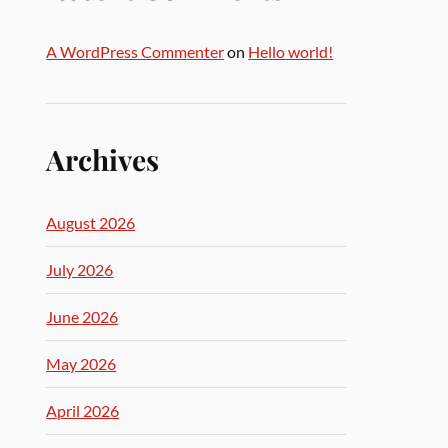
A WordPress Commenter
on
Hello world!
Archives
August 2026
July 2026
June 2026
May 2026
April 2026