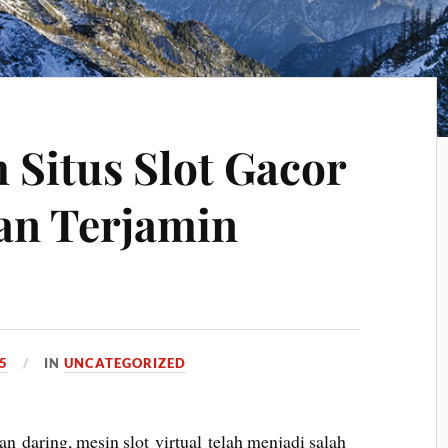
 Situs Slot Gacor
an Terjamin
5
IN
UNCATEGORIZED
 daring, mesin slot virtual telah menjadi salah