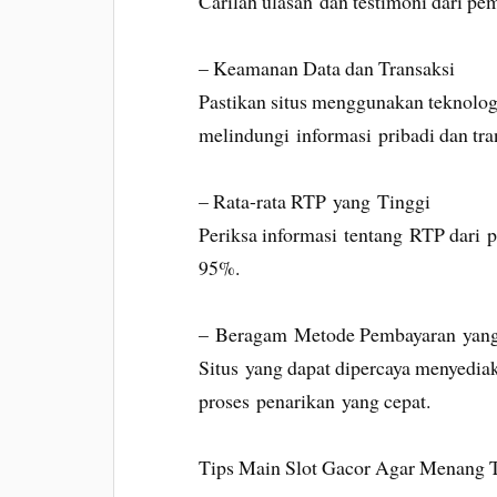
Carilah ulasan dan testimoni dari pem
– Keamanan Data dan Transaksi
Pastikan situs menggunakan teknolog
melindungi informasi pribadi dan tra
– Rata-rata RTP yang Tinggi
Periksa informasi tentang RTP dari 
95%.
– Beragam Metode Pembayaran yan
Situs yang dapat dipercaya menyedi
proses penarikan yang cepat.
Tips Main Slot Gacor Agar Menang 