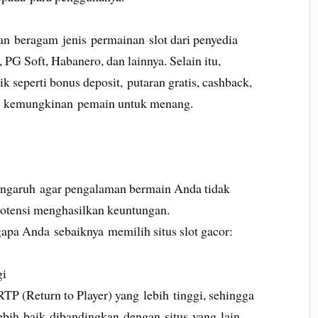
n beragam jenis permainan slot dari penyedia
 PG Soft, Habanero, dan lainnya. Selain itu,
 seperti bonus deposit, putaran gratis, cashback,
n kemungkinan pemain untuk menang.
pengaruh agar pengalaman bermain Anda tidak
potensi menghasilkan keuntungan.
apa Anda sebaiknya memilih situs slot gacor:
gi
RTP (Return to Player) yang lebih tinggi, sehingga​
ih baik dibandingkan dengan situs yang lain.