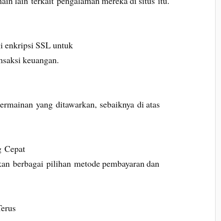
ain lain terkait pengalaman mereka di situs itu.
i enkripsi SSL untuk
nsaksi keuangan.
permainan yang ditawarkan, sebaiknya di atas
g Cepat
akan berbagai pilihan metode pembayaran dan
Terus