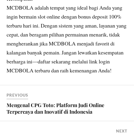
MCDBOLA adalah tempat yang ideal bagi Anda yang
ingin bermain slot online dengan bonus deposit 100%
terbaru hari ini. Dengan sistem yang aman, layanan yang
cepat, dan beragam pilihan permainan menarik, tidak
mengherankan jika MCDBOLA menjadi favorit di
kalangan banyak pemain. Jangan lewatkan kesempatan
berharga ini—daftar sekarang melalui link login
MCDBOLA terbaru dan raih kemenangan Anda!
PREVIOUS
Mengenal CPG Toto: Platform Judi Online
Terpercaya dan Inovatif di Indonesia
NEXT