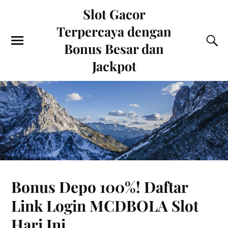
Slot Gacor
Terpercaya dengan
Bonus Besar dan
Jackpot
Bonus Depo 100%! Daftar
Link Login MCDBOLA Slot
Hari Ini