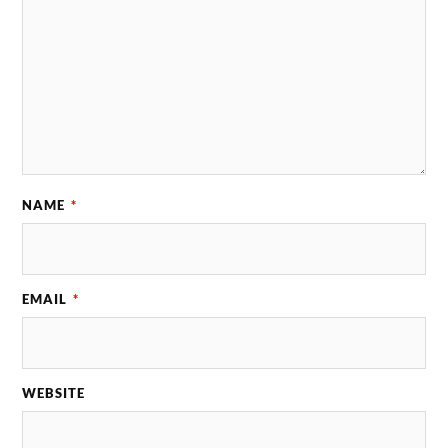
NAME
*
EMAIL
*
WEBSITE