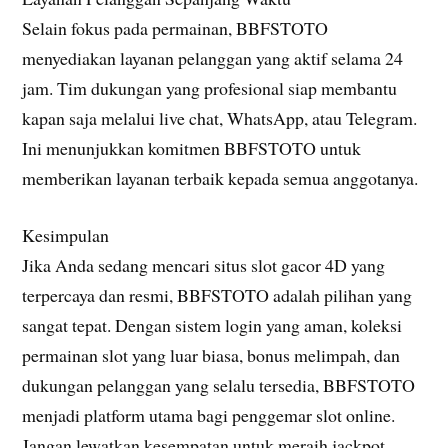
Selain fokus pada permainan, BBFSTOTO
menyediakan layanan pelanggan yang aktif selama 24
jam. Tim dukungan yang profesional siap membantu
kapan saja melalui live chat, WhatsApp, atau Telegram.
Ini menunjukkan komitmen BBFSTOTO untuk
memberikan layanan terbaik kepada semua anggotanya.
Kesimpulan
Jika Anda sedang mencari situs slot gacor 4D yang
terpercaya dan resmi, BBFSTOTO adalah pilihan yang
sangat tepat. Dengan sistem login yang aman, koleksi
permainan slot yang luar biasa, bonus melimpah, dan
dukungan pelanggan yang selalu tersedia, BBFSTOTO
menjadi platform utama bagi penggemar slot online.
Jangan lewatkan kesempatan untuk meraih jackpot