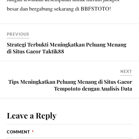
besar dan bergabung sekarang di BBFSTOTO!
PREVIOUS
Strategi Terbukti Meningkatkan Peluang Menang
di Situs Gacor Taktik88
NEXT
Tips Meningkatkan Peluang Menang di Situs Gacor
Tempototo dengan Analisis Data
Leave a Reply
COMMENT
*