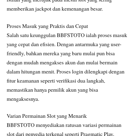
memberikan jackpot dan kemenangan besar.
Proses Masuk yang Praktis dan Cepat
Salah satu keunggulan BBFSTOTO ialah proses masuk
yang cepat dan efisien. Dengan antarmuka yang user-
friendly, bahkan mereka yang baru mulai pun bisa
dengan mudah mengakses akun dan mulai bermain
dalam hitungan menit. Proses login dilengkapi dengan
fitur keamanan seperti verifikasi dua langkah,
memastikan hanya pemilik akun yang bisa
mengaksesnya.
Varian Permainan Slot yang Menarik
BBFSTOTO menyediakan ratusan variasi permainan
slot dari penyedia terkenal seperti Pragmatic Play,