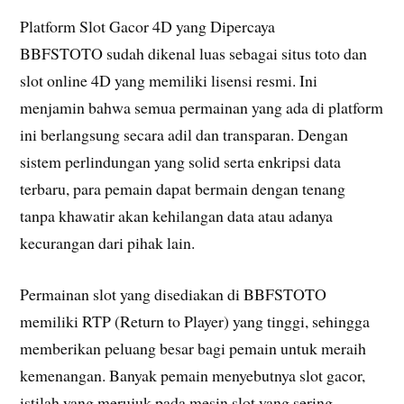
Platform Slot Gacor 4D yang Dipercaya
BBFSTOTO sudah dikenal luas sebagai situs toto dan
slot online 4D yang memiliki lisensi resmi. Ini
menjamin bahwa semua permainan yang ada di platform
ini berlangsung secara adil dan transparan. Dengan
sistem perlindungan yang solid serta enkripsi data
terbaru, para pemain dapat bermain dengan tenang
tanpa khawatir akan kehilangan data atau adanya
kecurangan dari pihak lain.
Permainan slot yang disediakan di BBFSTOTO
memiliki RTP (Return to Player) yang tinggi, sehingga
memberikan peluang besar bagi pemain untuk meraih
kemenangan. Banyak pemain menyebutnya slot gacor,
istilah yang merujuk pada mesin slot yang sering