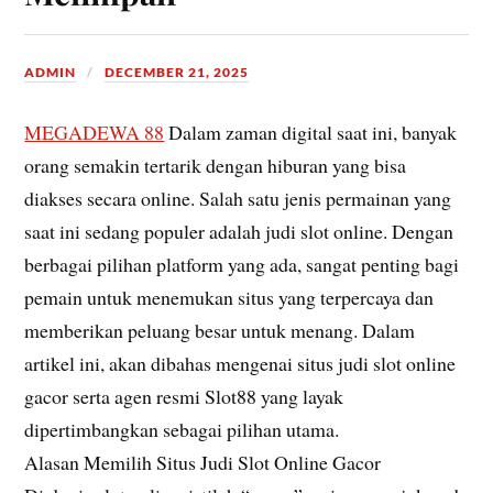
ADMIN
DECEMBER 21, 2025
MEGADEWA 88
Dalam zaman digital saat ini, banyak
orang semakin tertarik dengan hiburan yang bisa
diakses secara online. Salah satu jenis permainan yang
saat ini sedang populer adalah judi slot online. Dengan
berbagai pilihan platform yang ada, sangat penting bagi
pemain untuk menemukan situs yang terpercaya dan
memberikan peluang besar untuk menang. Dalam
artikel ini, akan dibahas mengenai situs judi slot online
gacor serta agen resmi Slot88 yang layak
dipertimbangkan sebagai pilihan utama.
Alasan Memilih Situs Judi Slot Online Gacor