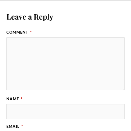
Leave a Reply
COMMENT
*
NAME
*
EMAIL
*