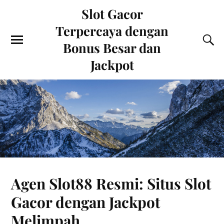
Slot Gacor
Terpercaya dengan
Bonus Besar dan
Jackpot
Agen Slot88 Resmi: Situs Slot
Gacor dengan Jackpot
Melimpah