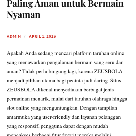
Paling Aman untuk Bermain
Nyaman
ADMIN
APRIL 1, 2026
Apakah Anda sedang mencari platform taruhan online
yang menawarkan pengalaman bermain yang seru dan
aman? Tidak perlu bingung lagi, karena ZEUSBOLA
menjadi pilihan utama bagi pecinta judi daring. Situs
ZEUSBOLA dikenal menyediakan berbagai jenis
permainan menarik, mulai dari taruhan olahraga hingga
slot online yang menguntungkan. Dengan tampilan
antarmuka yang user-friendly dan layanan pelanggan
yang responsif, pengguna dapat dengan mudah
mengakses berbagai fitur favorit mereka melalui