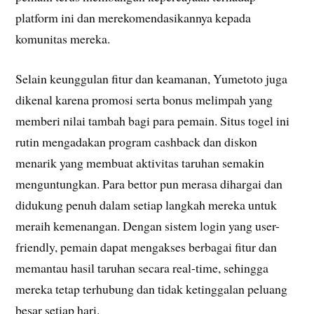
platform ini dan merekomendasikannya kepada
komunitas mereka.
Selain keunggulan fitur dan keamanan, Yumetoto juga
dikenal karena promosi serta bonus melimpah yang
memberi nilai tambah bagi para pemain. Situs togel ini
rutin mengadakan program cashback dan diskon
menarik yang membuat aktivitas taruhan semakin
menguntungkan. Para bettor pun merasa dihargai dan
didukung penuh dalam setiap langkah mereka untuk
meraih kemenangan. Dengan sistem login yang user-
friendly, pemain dapat mengakses berbagai fitur dan
memantau hasil taruhan secara real-time, sehingga
mereka tetap terhubung dan tidak ketinggalan peluang
besar setiap hari.