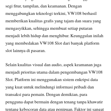
segi fitur, tampilan, dan keamanan. Dengan
menggabungkan teknologi terkini, VW108 berhasil
memberikan kualitas grafis yang tajam dan suara yang
mengasyikkan, sehingga membuat setiap putaran
menjadi lebih hidup dan menghibur. Keunggulan inilah
yang membedakan VW108 Slot dari banyak platform
slot lainnya di pasaran.
Selain kualitas visual dan audio, aspek keamanan juga
menjadi prioritas utama dalam pengembangan VW108
Slot. Platform ini menggunakan sistem enkripsi data
yang kuat untuk melindungi informasi pribadi dan
transaksi para pemain. Dengan demikian, para
pengguna dapat bermain dengan tenang tanpa khawatir
tentang kebocoran data atau penipuan. Faktor ini sangat