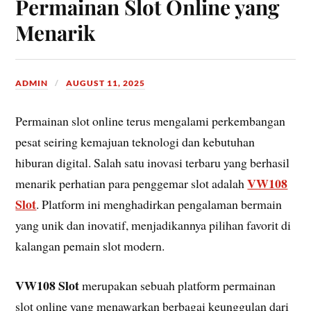
Permainan Slot Online yang
Menarik
ADMIN
AUGUST 11, 2025
Permainan slot online terus mengalami perkembangan
pesat seiring kemajuan teknologi dan kebutuhan
hiburan digital. Salah satu inovasi terbaru yang berhasil
VW108
menarik perhatian para penggemar slot adalah
Slot
. Platform ini menghadirkan pengalaman bermain
yang unik dan inovatif, menjadikannya pilihan favorit di
kalangan pemain slot modern.
VW108 Slot
merupakan sebuah platform permainan
slot online yang menawarkan berbagai keunggulan dari