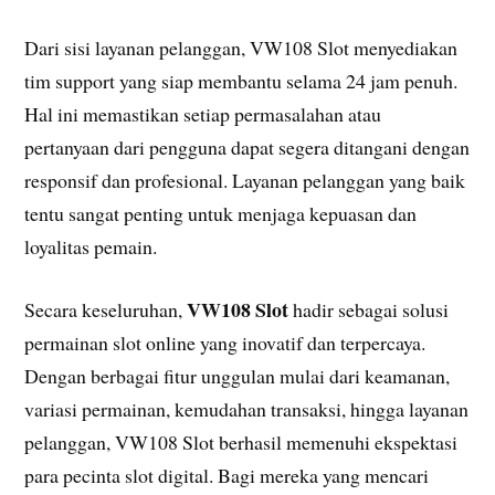
Dari sisi layanan pelanggan, VW108 Slot menyediakan
tim support yang siap membantu selama 24 jam penuh.
Hal ini memastikan setiap permasalahan atau
pertanyaan dari pengguna dapat segera ditangani dengan
responsif dan profesional. Layanan pelanggan yang baik
tentu sangat penting untuk menjaga kepuasan dan
loyalitas pemain.
VW108 Slot
Secara keseluruhan,
hadir sebagai solusi
permainan slot online yang inovatif dan terpercaya.
Dengan berbagai fitur unggulan mulai dari keamanan,
variasi permainan, kemudahan transaksi, hingga layanan
pelanggan, VW108 Slot berhasil memenuhi ekspektasi
para pecinta slot digital. Bagi mereka yang mencari