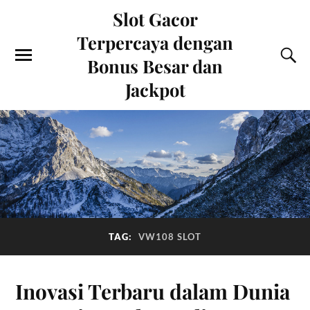
Slot Gacor
Terpercaya dengan
Bonus Besar dan
Jackpot
TAG:
VW108 SLOT
Inovasi Terbaru dalam Dunia