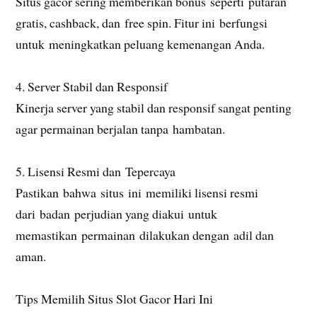
Situs gacor sering memberikan bonus seperti putaran
gratis, cashback, dan free spin. Fitur ini berfungsi
untuk meningkatkan peluang kemenangan Anda.
4. Server Stabil dan Responsif
Kinerja server yang stabil dan responsif sangat penting
agar permainan berjalan tanpa hambatan.
5. Lisensi Resmi dan Tepercaya
Pastikan bahwa situs ini memiliki lisensi resmi
dari badan perjudian yang diakui untuk
memastikan permainan dilakukan dengan adil dan
aman.
Tips Memilih Situs Slot Gacor Hari Ini