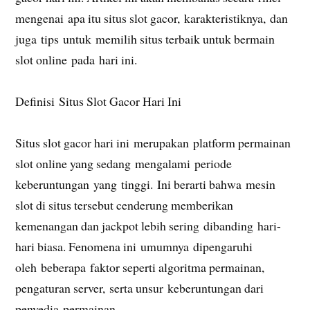
mengenai apa itu situs slot gacor, karakteristiknya, dan
juga tips untuk memilih situs terbaik untuk bermain
slot online pada hari ini.
Definisi Situs Slot Gacor Hari Ini
Situs slot gacor hari ini merupakan platform permainan
slot online yang sedang mengalami periode
keberuntungan yang tinggi. Ini berarti bahwa mesin
slot di situs tersebut cenderung memberikan
kemenangan dan jackpot lebih sering dibanding hari-
hari biasa. Fenomena ini umumnya dipengaruhi
oleh beberapa faktor seperti algoritma permainan,
pengaturan server, serta unsur keberuntungan dari
penyedia permainan.