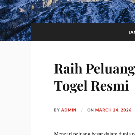
TA
Raih Peluang 
Togel Resmi
BY
ADMIN
ON
MARCH 24, 2026
Mencari peluang besar dalam dunia p