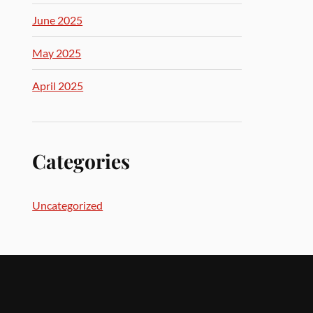
June 2025
May 2025
April 2025
Categories
Uncategorized