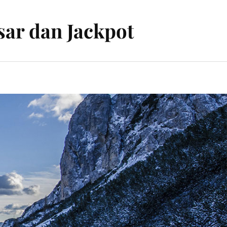
sar dan Jackpot