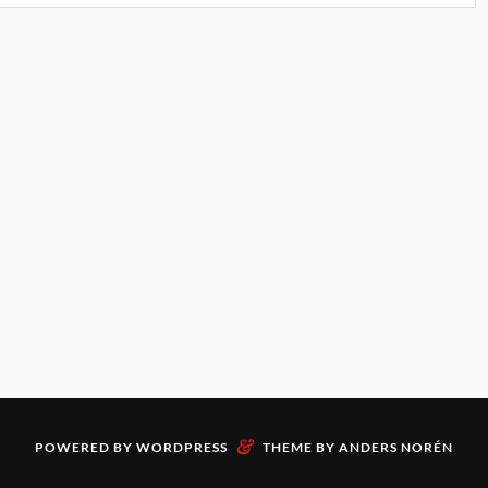
&
POWERED BY
WORDPRESS
THEME BY
ANDERS NORÉN