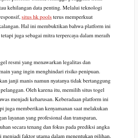
tau kehilangan data penting. Melalui teknologi
responsif,
situs hk pools
terus memperkuat
kalangan. Hal ini membuktikan bahwa platform ini
tetapi juga sebagai mitra terpercaya dalam meraih
ogel resmi yang menawarkan legalitas dan
emain yang ingin menghindari risiko penipuan.
kan janji manis namun nyatanya tidak bertanggung
elanggan. Oleh karena itu, memilih situs togel
gawas menjadi keharusan. Keberadaan platform ini
api juga memberikan kenyamanan saat melakukan
an layanan yang profesional dan transparan,
ruhan secara tenang dan fokus pada prediksi angka
si menjadi faktor utama dalam menentukan pilihan,