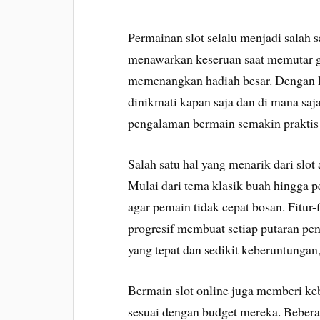
Permainan slot selalu menjadi salah s
menawarkan keseruan saat memutar g
memenangkan hadiah besar. Dengan ke
dinikmati kapan saja dan di mana saj
pengalaman bermain semakin prakti
Salah satu hal yang menarik dari slot
Mulai dari tema klasik buah hingga p
agar pemain tidak cepat bosan. Fitur-f
progresif membuat setiap putaran pen
yang tepat dan sedikit keberuntungan
Bermain slot online juga memberi ke
sesuai dengan budget mereka. Beber