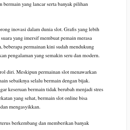
bermain yang lancar serta banyak pilihan
orong inovasi dalam dunia slot. Grafis yang lebih
fek suara yang imersif membuat pemain merasa
kan, beberapa permainan kini sudah mendukung
kan pengalaman yang semakin seru dan modern.
trol diri. Meskipun permainan slot menawarkan
in sebaiknya selalu bermain dengan bijak.
gar keseruan bermain tidak berubah menjadi stres
katan yang sehat, bermain slot online bisa
 dan mengasyikkan.
ne terus berkembang dan memberikan banyak