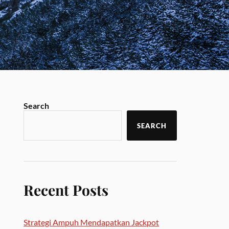
Search
SEARCH
Recent Posts
Strategi Ampuh Mendapatkan Jackpot