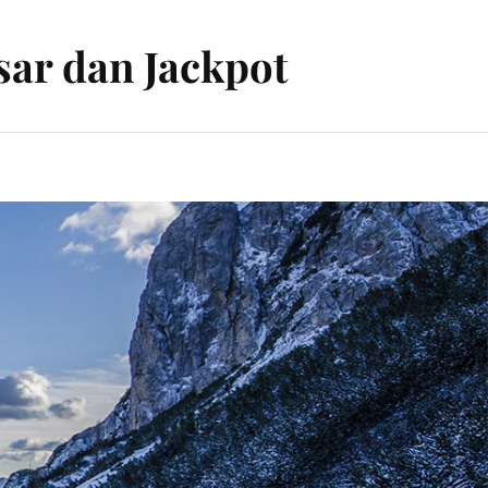
sar dan Jackpot