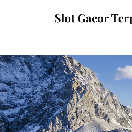
Slot Gacor Ter