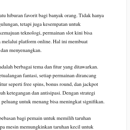
atu hiburan favorit bagi banyak orang. Tidak hanya
ulungan, tetapi juga kesempatan untuk
majuan teknologi, permainan slot kini bisa
a melalui platform online. Hal ini membuat
s dan menyenangkan.
 adalah berbagai tema dan fitur yang ditawarkan.
etualangan fantasi, setiap permainan dirancang
itur seperti free spins, bonus round, dan jackpot
uh ketegangan dan antisipasi. Dengan strategi
, peluang untuk menang bisa meningkat signifikan.
bebasan bagi pemain untuk memilih taruhan
apa mesin memungkinkan taruhan kecil untuk