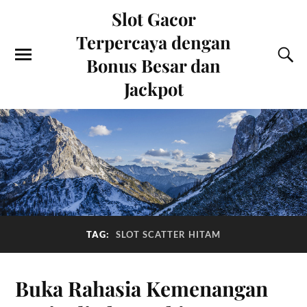
Slot Gacor
Terpercaya dengan
Bonus Besar dan
Jackpot
TAG:
SLOT SCATTER HITAM
Buka Rahasia Kemenangan