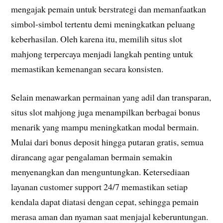
mengajak pemain untuk berstrategi dan memanfaatkan
simbol-simbol tertentu demi meningkatkan peluang
keberhasilan. Oleh karena itu, memilih situs slot
mahjong terpercaya menjadi langkah penting untuk
memastikan kemenangan secara konsisten.
Selain menawarkan permainan yang adil dan transparan,
situs slot mahjong juga menampilkan berbagai bonus
menarik yang mampu meningkatkan modal bermain.
Mulai dari bonus deposit hingga putaran gratis, semua
dirancang agar pengalaman bermain semakin
menyenangkan dan menguntungkan. Ketersediaan
layanan customer support 24/7 memastikan setiap
kendala dapat diatasi dengan cepat, sehingga pemain
merasa aman dan nyaman saat menjajal keberuntungan.