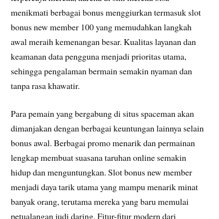
menikmati berbagai bonus menggiurkan termasuk slot
bonus new member 100 yang memudahkan langkah
awal meraih kemenangan besar. Kualitas layanan dan
keamanan data pengguna menjadi prioritas utama,
sehingga pengalaman bermain semakin nyaman dan
tanpa rasa khawatir.
Para pemain yang bergabung di situs spaceman akan
dimanjakan dengan berbagai keuntungan lainnya selain
bonus awal. Berbagai promo menarik dan permainan
lengkap membuat suasana taruhan online semakin
hidup dan menguntungkan. Slot bonus new member
menjadi daya tarik utama yang mampu menarik minat
banyak orang, terutama mereka yang baru memulai
petualangan judi daring. Fitur-fitur modern dari