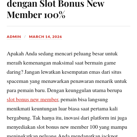
dengan Slot Bonus New
Member 100%
ADMIN
MARCH 14, 2026
Apakah Anda sedang mencari peluang besar untuk
meraih kemenangan maksimal saat bermain game
daring? Jangan lewatkan kesempatan emas dari situs
spaceman yang menawarkan penawaran menarik untuk
para pemain baru. Dengan keunggulan utama berupa
slot bonus new member
, pemain bisa langsung
menikmati keuntungan luar biasa saat pertama kali
bergabung. Tak hanya itu, inovasi dari platform ini juga
menyediakan slot bonus new member 100 yang mampu
meningkatkan peluang Anda mendapatkan jackpot