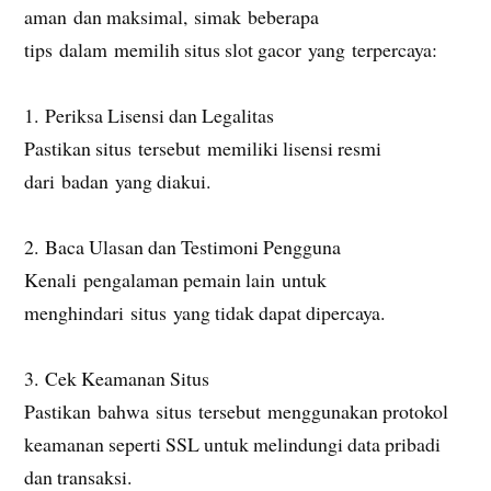
aman dan maksimal, simak beberapa
tips dalam memilih situs slot gacor yang terpercaya:
1. Periksa Lisensi dan Legalitas
Pastikan situs tersebut memiliki lisensi resmi
dari badan yang diakui.
2. Baca Ulasan dan Testimoni Pengguna
Kenali pengalaman pemain lain untuk
menghindari situs yang tidak dapat dipercaya.
3. Cek Keamanan Situs
Pastikan bahwa situs tersebut menggunakan protokol
keamanan seperti SSL untuk melindungi data pribadi
dan transaksi.