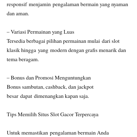
responsif menjamin pengalaman bermain yang nyaman
dan aman.
– Variasi Permainan yang Luas
Tersedia berbagai pilihan permainan mulai dari slot
klasik hingga yang modern dengan grafis menarik dan
tema beragam.
– Bonus dan Promosi Menguntungkan
Bonus sambutan, cashback, dan jackpot
besar dapat dimenangkan kapan saja.
Tips Memilih Situs Slot Gacor Terpercaya
Untuk memastikan pengalaman bermain Anda