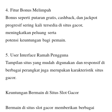
4. Fitur Bonus Melimpah
Bonus seperti putaran gratis, cashback, dan jackpot
progresif sering kali tersedia di situs gacor,
meningkatkan peluang serta
potensi keuntungan bagi pemain.
5. User Interface Ramah Pengguna
Tampilan situs yang mudah digunakan dan responsif di
berbagai perangkat juga merupakan karakteristik situs
gacor.
Keuntungan Bermain di Situs Slot Gacor
Bermain di situs slot gacor memberikan berbagai