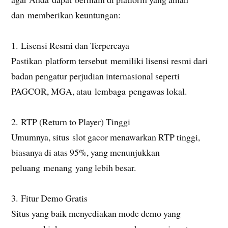
dan memberikan keuntungan:
1. Lisensi Resmi dan Terpercaya
Pastikan platform tersebut memiliki lisensi resmi dari
badan pengatur perjudian internasional seperti
PAGCOR, MGA, atau lembaga pengawas lokal.
2. RTP (Return to Player) Tinggi
Umumnya, situs slot gacor menawarkan RTP tinggi,
biasanya di atas 95%, yang menunjukkan
peluang menang yang lebih besar.
3. Fitur Demo Gratis
Situs yang baik menyediakan mode demo yang