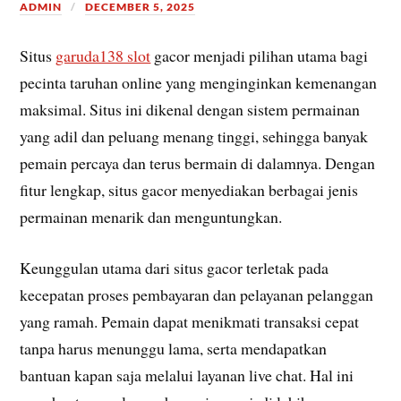
ADMIN
DECEMBER 5, 2025
Situs
garuda138 slot
gacor menjadi pilihan utama bagi
pecinta taruhan online yang menginginkan kemenangan
maksimal. Situs ini dikenal dengan sistem permainan
yang adil dan peluang menang tinggi, sehingga banyak
pemain percaya dan terus bermain di dalamnya. Dengan
fitur lengkap, situs gacor menyediakan berbagai jenis
permainan menarik dan menguntungkan.
Keunggulan utama dari situs gacor terletak pada
kecepatan proses pembayaran dan pelayanan pelanggan
yang ramah. Pemain dapat menikmati transaksi cepat
tanpa harus menunggu lama, serta mendapatkan
bantuan kapan saja melalui layanan live chat. Hal ini