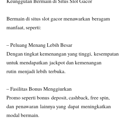
Keunggulan Bermain di Situs Slot Gacor
Bermain di situs slot gacor menawarkan beragam
manfaat, seperti:
– Peluang Menang Lebih Besar
Dengan tingkat kemenangan yang tinggi, kesempatan
untuk mendapatkan jackpot dan kemenangan
rutin menjadi lebih terbuka.
– Fasilitas Bonus Menggiurkan
Promo seperti bonus deposit, cashback, free spin,
dan penawaran lainnya yang dapat meningkatkan
modal bermain.