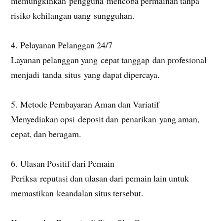
memungkinkan pengguna mencoba permainan tanpa
risiko kehilangan uang sungguhan.
4. Pelayanan Pelanggan 24/7
Layanan pelanggan yang cepat tanggap dan profesional
menjadi tanda situs yang dapat dipercaya.
5. Metode Pembayaran Aman dan Variatif
Menyediakan opsi deposit dan penarikan yang aman,
cepat, dan beragam.
6. Ulasan Positif dari Pemain
Periksa reputasi dan ulasan dari pemain lain untuk
memastikan keandalan situs tersebut.