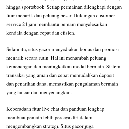
hingga sportsbook. Setiap permainan dilengkapi dengan
fitur menarik dan peluang besar. Dukungan customer
service 24 jam membantu pemain menyelesaikan
kendala dengan cepat dan efisien.
Selain itu, situs gacor menyediakan bonus dan promosi
menarik secara rutin. Hal ini menambah peluang
kemenangan dan meningkatkan modal bermain. Sistem
transaksi yang aman dan cepat memudahkan deposit
dan penarikan dana, memastikan pengalaman bermain
yang lancar dan menyenangkan.
Keberadaan fitur live chat dan panduan lengkap
membuat pemain lebih percaya diri dalam
mengembangkan strategi. Situs gacor juga