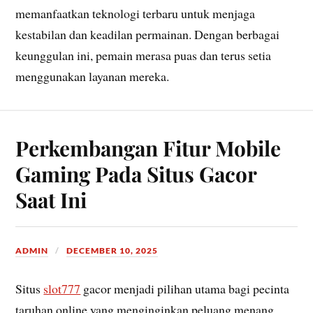
memanfaatkan teknologi terbaru untuk menjaga
kestabilan dan keadilan permainan. Dengan berbagai
keunggulan ini, pemain merasa puas dan terus setia
menggunakan layanan mereka.
Perkembangan Fitur Mobile
Gaming Pada Situs Gacor
Saat Ini
ADMIN
DECEMBER 10, 2025
Situs
slot777
gacor menjadi pilihan utama bagi pecinta
taruhan online yang menginginkan peluang menang