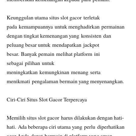
Keunggulan utama situs slot gacor terletak
pada kemampuannya untuk menghadirkan permainan
dengan tingkat kemenangan yang konsisten dan
peluang besar untuk mendapatkan jackpot
besar. Banyak pemain melihat platform ini
sebagai pilihan untuk
meningkatkan kemungkinan menang serta
menikmati pengalaman bermain yang menyenangkan.
Ciri-Ciri Situs Slot Gacor Terpercaya
Memilih situs slot gacor harus dilakukan dengan hati-
hati. Ada beberapa ciri utama yang perlu diperhatikan
agar Anda dapat bermain di platform yang aman