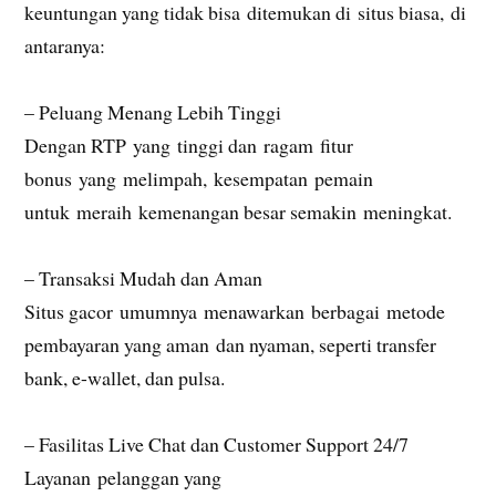
keuntungan yang tidak bisa ditemukan di situs biasa, di
antaranya:
– Peluang Menang Lebih Tinggi
Dengan RTP yang tinggi dan ragam fitur
bonus yang melimpah, kesempatan pemain
untuk meraih kemenangan besar semakin meningkat.
– Transaksi Mudah dan Aman
Situs gacor umumnya menawarkan berbagai metode
pembayaran yang aman dan nyaman, seperti transfer
bank, e-wallet, dan pulsa.
– Fasilitas Live Chat dan Customer Support 24/7
Layanan pelanggan yang