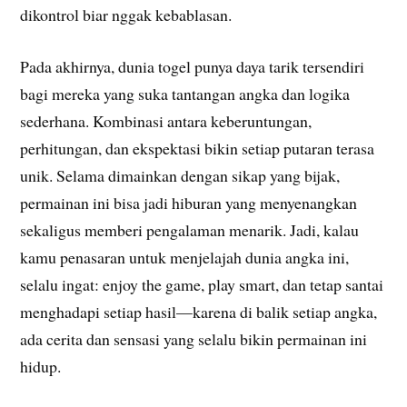
dikontrol biar nggak kebablasan.
Pada akhirnya, dunia togel punya daya tarik tersendiri
bagi mereka yang suka tantangan angka dan logika
sederhana. Kombinasi antara keberuntungan,
perhitungan, dan ekspektasi bikin setiap putaran terasa
unik. Selama dimainkan dengan sikap yang bijak,
permainan ini bisa jadi hiburan yang menyenangkan
sekaligus memberi pengalaman menarik. Jadi, kalau
kamu penasaran untuk menjelajah dunia angka ini,
selalu ingat: enjoy the game, play smart, dan tetap santai
menghadapi setiap hasil—karena di balik setiap angka,
ada cerita dan sensasi yang selalu bikin permainan ini
hidup.