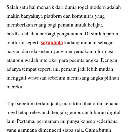
Salah satu hal menarik dari dunia togel modern adalah
makin banyaknya platform dan komunitas yang
memberikan ruang bagi pemain untuk belajar,
berdiskusi, dan berbagi pengalaman. Di sinilah peran
sayapbola
platform seperti
kadang muncul sebagai
bagian dari ekosistem yang menyediakan informasi
ataupun wadah interaksi para pecinta angka. Dengan
adanya tempat seperti ini, pemain jadi lebih mudah
menggali wawasan sebelum memasang angka pilihan
mereka.
Tapi sebelum terlalu jauh, mari kita lihat dulu kenapa
togel tetap relevan di tengah gempuran hiburan digital
lain. Pertama, permainan ini punya konsep sederhana
yang gampang dimengerti siapa saja. Cuma butuh