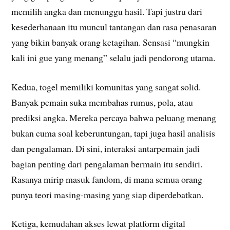
memilih angka dan menunggu hasil. Tapi justru dari
kesederhanaan itu muncul tantangan dan rasa penasaran
yang bikin banyak orang ketagihan. Sensasi “mungkin
kali ini gue yang menang” selalu jadi pendorong utama.
Kedua, togel memiliki komunitas yang sangat solid.
Banyak pemain suka membahas rumus, pola, atau
prediksi angka. Mereka percaya bahwa peluang menang
bukan cuma soal keberuntungan, tapi juga hasil analisis
dan pengalaman. Di sini, interaksi antarpemain jadi
bagian penting dari pengalaman bermain itu sendiri.
Rasanya mirip masuk fandom, di mana semua orang
punya teori masing-masing yang siap diperdebatkan.
Ketiga, kemudahan akses lewat platform digital