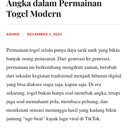
Angka dalam Permainan
Togel Modern
ADMIN
DECEMBER 5, 2025
Permainan togel selalu punya daya tarik unik yang bikin
banyak orang penasaran. Dari generasi ke generasi,
permainan ini berkembang mengikuti zaman, berubah
dari sekadar kegiatan tradisional menjadi hiburan digital
yang bisa diakses siapa saja, kapan saja. Di era
sekarang, togel bukan hanya soal menebak angka, tetapi
juga soal memahami pola, membaca peluang, dan
menikmati sensasi menunggu hasil yang kadang bikin
jantung “nge-beat” kayak lagu viral di TikTok.