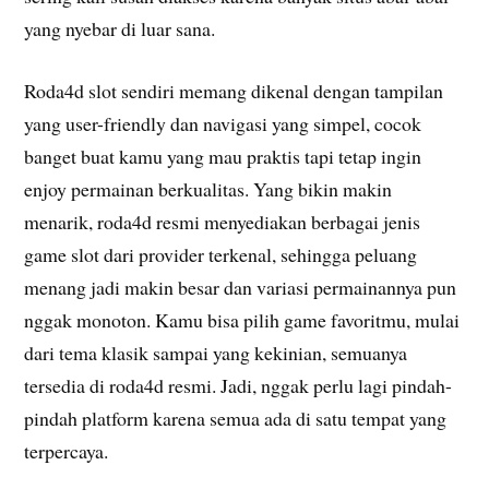
yang nyebar di luar sana.
Roda4d slot sendiri memang dikenal dengan tampilan
yang user-friendly dan navigasi yang simpel, cocok
banget buat kamu yang mau praktis tapi tetap ingin
enjoy permainan berkualitas. Yang bikin makin
menarik, roda4d resmi menyediakan berbagai jenis
game slot dari provider terkenal, sehingga peluang
menang jadi makin besar dan variasi permainannya pun
nggak monoton. Kamu bisa pilih game favoritmu, mulai
dari tema klasik sampai yang kekinian, semuanya
tersedia di roda4d resmi. Jadi, nggak perlu lagi pindah-
pindah platform karena semua ada di satu tempat yang
terpercaya.