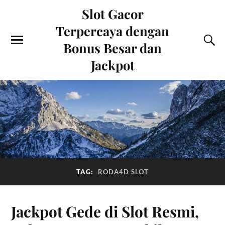
Slot Gacor
Terpercaya dengan
Bonus Besar dan
Jackpot
TAG:
RODA4D SLOT
Jackpot Gede di Slot Resmi,