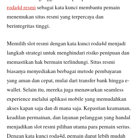
roda4d resmi
sebagai kata kunci membantu pemain
menemukan situs resmi yang terpercaya dan
berintegritas tinggi.
Memilih slot resmi dengan kata kunci roda4d menjadi
langkah strategi untuk menghindari risiko penipuan dan
memastikan hak bermain terlindungi. Situs resmi
biasanya menyediakan berbagai metode pembayaran
yang aman dan cepat, mulai dari transfer bank hingga e-
wallet. Selain itu, mereka juga menawarkan seamless
experience melalui aplikasi mobile yang memudahkan
akses kapan saja dan di mana saja. Kepastian keamanan,
keadilan permainan, dan layanan pelanggan yang handal
menjadikan slot resmi pilihan utama para pemain serius.
Dengan kata kunci roda4d, pemain dapat lebih mudah