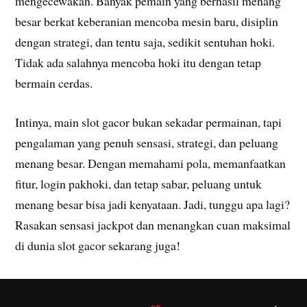
mengecewakan. Banyak pemain yang berhasil menang
besar berkat keberanian mencoba mesin baru, disiplin
dengan strategi, dan tentu saja, sedikit sentuhan hoki.
Tidak ada salahnya mencoba hoki itu dengan tetap
bermain cerdas.
Intinya, main slot gacor bukan sekadar permainan, tapi
pengalaman yang penuh sensasi, strategi, dan peluang
menang besar. Dengan memahami pola, memanfaatkan
fitur, login pakhoki, dan tetap sabar, peluang untuk
menang besar bisa jadi kenyataan. Jadi, tunggu apa lagi?
Rasakan sensasi jackpot dan menangkan cuan maksimal
di dunia slot gacor sekarang juga!