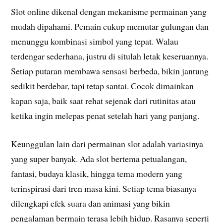
Slot online dikenal dengan mekanisme permainan yang
mudah dipahami. Pemain cukup memutar gulungan dan
menunggu kombinasi simbol yang tepat. Walau
terdengar sederhana, justru di situlah letak keseruannya.
Setiap putaran membawa sensasi berbeda, bikin jantung
sedikit berdebar, tapi tetap santai. Cocok dimainkan
kapan saja, baik saat rehat sejenak dari rutinitas atau
ketika ingin melepas penat setelah hari yang panjang.
Keunggulan lain dari permainan slot adalah variasinya
yang super banyak. Ada slot bertema petualangan,
fantasi, budaya klasik, hingga tema modern yang
terinspirasi dari tren masa kini. Setiap tema biasanya
dilengkapi efek suara dan animasi yang bikin
pengalaman bermain terasa lebih hidup. Rasanya seperti