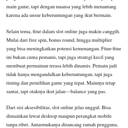
main game, tapi dengan nuansa yang lebih menantang
karena ada unsur keberuntungan yang ikut bermain.
Selain tema, fitur dalam slot online juga makin canggih.
Mulai dari free spin, bonus round, hingga multiplier
yang bisa meningkatkan potensi kemenangan. Fitur-fitur
ini bukan cuma pemanis, tapi juga strategi kecil yang
membuat permainan terasa lebih dinamis. Pemain jadi
tidak hanya mengandalkan keberuntungan, tapi juga
timing dan pemilihan game yang tepat. Mainnya tetap
santai, tapi otaknya ikut jalan—balance yang pas.
Dari sisi aksesibilitas, slot online jelas unggul. Bisa
dimainkan lewat desktop maupun perangkat mobile
tanpa ribet. Antarmukanya dirancang ramah pengguna,