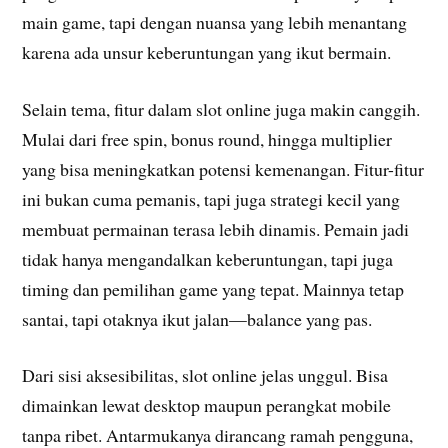
main game, tapi dengan nuansa yang lebih menantang
karena ada unsur keberuntungan yang ikut bermain.
Selain tema, fitur dalam slot online juga makin canggih.
Mulai dari free spin, bonus round, hingga multiplier
yang bisa meningkatkan potensi kemenangan. Fitur-fitur
ini bukan cuma pemanis, tapi juga strategi kecil yang
membuat permainan terasa lebih dinamis. Pemain jadi
tidak hanya mengandalkan keberuntungan, tapi juga
timing dan pemilihan game yang tepat. Mainnya tetap
santai, tapi otaknya ikut jalan—balance yang pas.
Dari sisi aksesibilitas, slot online jelas unggul. Bisa
dimainkan lewat desktop maupun perangkat mobile
tanpa ribet. Antarmukanya dirancang ramah pengguna,