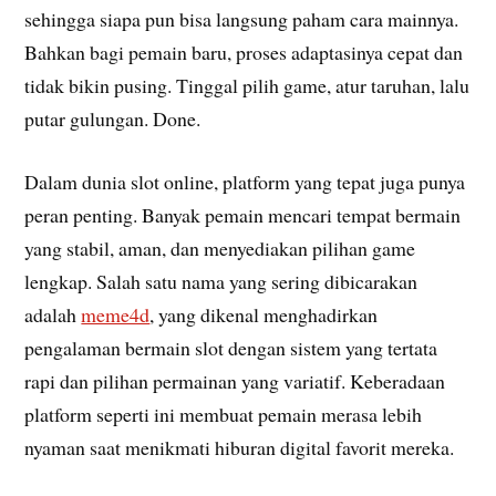
sehingga siapa pun bisa langsung paham cara mainnya.
Bahkan bagi pemain baru, proses adaptasinya cepat dan
tidak bikin pusing. Tinggal pilih game, atur taruhan, lalu
putar gulungan. Done.
Dalam dunia slot online, platform yang tepat juga punya
peran penting. Banyak pemain mencari tempat bermain
yang stabil, aman, dan menyediakan pilihan game
lengkap. Salah satu nama yang sering dibicarakan
adalah
meme4d
, yang dikenal menghadirkan
pengalaman bermain slot dengan sistem yang tertata
rapi dan pilihan permainan yang variatif. Keberadaan
platform seperti ini membuat pemain merasa lebih
nyaman saat menikmati hiburan digital favorit mereka.