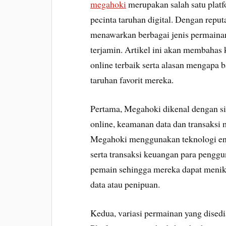
megahoki
merupakan salah satu platf
pecinta taruhan digital. Dengan reput
menawarkan berbagai jenis permaina
terjamin. Artikel ini akan membahas
online terbaik serta alasan mengapa
taruhan favorit mereka.
Pertama, Megahoki dikenal dengan s
online, keamanan data dan transaksi 
Megahoki menggunakan teknologi enkr
serta transaksi keuangan para penggu
pemain sehingga mereka dapat menik
data atau penipuan.
Kedua, variasi permainan yang dised