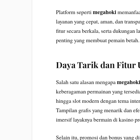
megahoki
Platform seperti
memanfaat
layanan yang cepat, aman, dan transp
fitur secara berkala, serta dukungan 
penting yang membuat pemain betah.
Daya Tarik dan Fitur
megahok
Salah satu alasan mengapa
keberagaman permainan yang tersedia.
hingga slot modern dengan tema inter
Tampilan grafis yang menarik dan efe
imersif layaknya bermain di kasino p
Selain itu, promosi dan bonus yang d