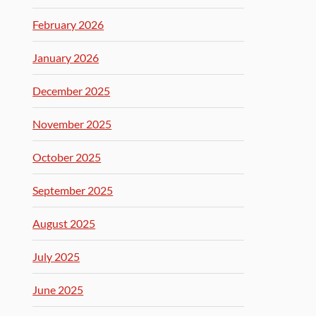
February 2026
January 2026
December 2025
November 2025
October 2025
September 2025
August 2025
July 2025
June 2025