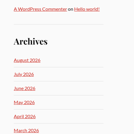
A WordPress Commenter
on
Hello world!
Archives
August 2026
July 2026
June 2026
May 2026
April 2026
March 2026