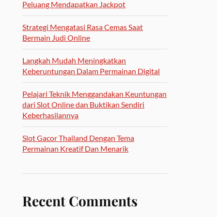
Peluang Mendapatkan Jackpot
Strategi Mengatasi Rasa Cemas Saat
Bermain Judi Online
Langkah Mudah Meningkatkan
Keberuntungan Dalam Permainan Digital
Pelajari Teknik Menggandakan Keuntungan
dari Slot Online dan Buktikan Sendiri
Keberhasilannya
Slot Gacor Thailand Dengan Tema
Permainan Kreatif Dan Menarik
Recent Comments