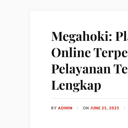
Megahoki: Pl
Online Terp
Pelayanan Te
Lengkap
BY
ADMIN
ON
JUNE 25, 2025