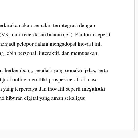
perkirakan akan semakin terintegrasi dengan
l (VR) dan kecerdasan buatan (AI). Platform seperti
njadi pelopor dalam mengadopsi inovasi ini,
lebih personal, interaktif, dan memuaskan.
 berkembang, regulasi yang semakin jelas, serta
i judi online memiliki prospek cerah di masa
megahoki
 yang terpercaya dan inovatif seperti
i hiburan digital yang aman sekaligus