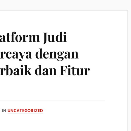
atform Judi
ercaya dengan
rbaik dan Fitur
IN
UNCATEGORIZED