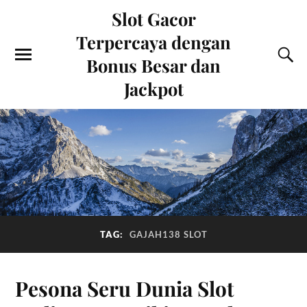
Slot Gacor
Terpercaya dengan
Bonus Besar dan
Jackpot
TAG:
GAJAH138 SLOT
Pesona Seru Dunia Slot