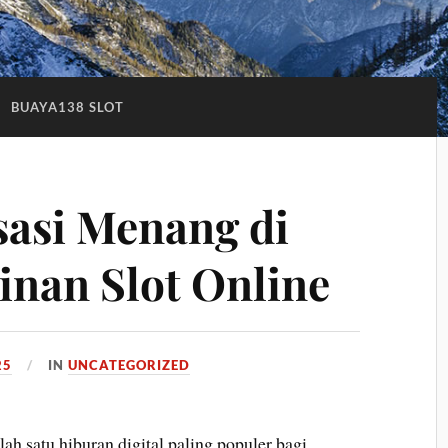
:
BUAYA138 SLOT
asi Menang di
nan Slot Online
25
IN
UNCATEGORIZED
lah satu hiburan digital paling populer bagi