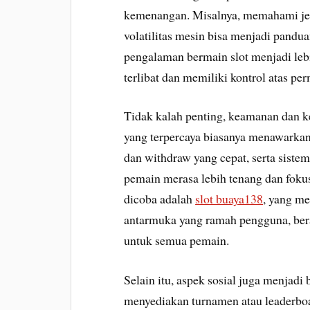
kemenangan. Misalnya, memahami jenis
volatilitas mesin bisa menjadi pandu
pengalaman bermain slot menjadi le
terlibat dan memiliki kontrol atas pe
Tidak kalah penting, keamanan dan k
yang terpercaya biasanya menawarkan 
dan withdraw yang cepat, serta siste
pemain merasa lebih tenang dan fokus
dicoba adalah
slot buaya138
, yang m
antarmuka yang ramah pengguna, ber
untuk semua pemain.
Selain itu, aspek sosial juga menjadi 
menyediakan turnamen atau leaderboa