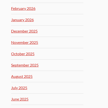
February 2026
January 2026
December 2025
November 2025
October 2025
September 2025
August 2025
July 2025
June 2025