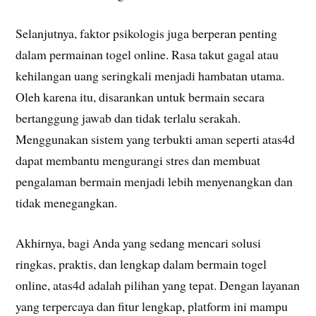
Selanjutnya, faktor psikologis juga berperan penting
dalam permainan togel online. Rasa takut gagal atau
kehilangan uang seringkali menjadi hambatan utama.
Oleh karena itu, disarankan untuk bermain secara
bertanggung jawab dan tidak terlalu serakah.
Menggunakan sistem yang terbukti aman seperti atas4d
dapat membantu mengurangi stres dan membuat
pengalaman bermain menjadi lebih menyenangkan dan
tidak menegangkan.
Akhirnya, bagi Anda yang sedang mencari solusi
ringkas, praktis, dan lengkap dalam bermain togel
online, atas4d adalah pilihan yang tepat. Dengan layanan
yang terpercaya dan fitur lengkap, platform ini mampu